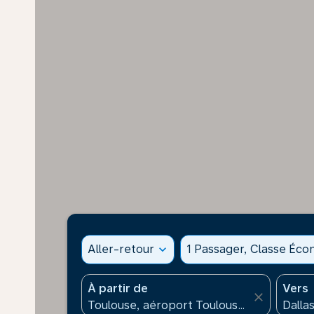
Aller-retour
expand_more
1 Passager, Classe Éc
À partir de
Vers
close