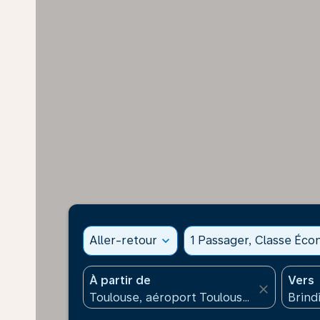
Aller-retour
expand_more
1 Passager, Classe Éc
À partir de
Vers
close