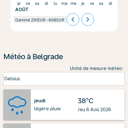
je
ve
sa
di
lu
ma
me
je
ve
sa
di
lu
AOÛT
chevron_left
chevron_right
Gamme
291EUR
-
608EUR
Météo à Belgrade
Unité de mesure météo
:
Weather unit option Celsius Selected
Celsius
keyboard_arrow_down
38°C
jeudi
légère pluie
Jeu 6 Aoû 2026