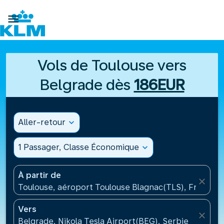

Vols de Toulouse vers
Belgrade dès
186EUR
Aller-retour
expand_more
1 Passager, Classe Économique
expand_more
À partir de
close
Toulouse, aéroport Toulouse Blagnac(TLS), France
Vers
close
Belgrade, Nikola Tesla Airport(BEG), Serbie