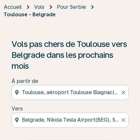
Accueil
Vols
Pour Serbie
Toulouse - Belgrade
Vols pas chers de Toulouse vers
Belgrade dans les prochains
mois
À partir de
location_on
close
Vers
location_on
close