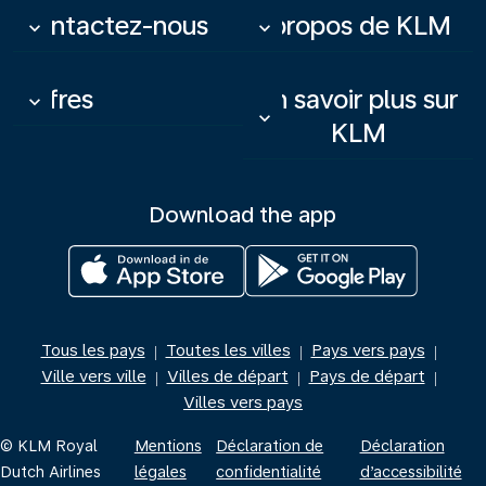
Contactez-nous
À propos de KLM
keyboard_arrow_down
keyboard_arrow_down
Offres
En savoir plus sur
keyboard_arrow_down
keyboard_arrow_down
KLM
Download the app
Tous les pays
Toutes les villes
Pays vers pays
|
|
|
Ville vers ville
Villes de départ
Pays de départ
|
|
|
Villes vers pays
© KLM Royal
Mentions
Déclaration de
Déclaration
Dutch Airlines
légales
confidentialité
d’accessibilité