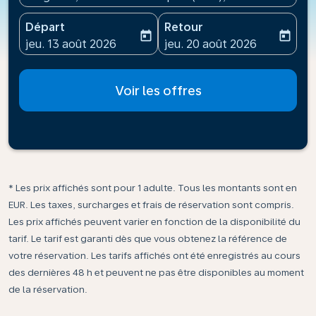
Départ
Retour
today
today
fc-booking-departure-date-aria-label
fc-booking-return-date-ari
jeu. 13 août 2026
jeu. 20 août 2026
Voir les offres
* Les prix affichés sont pour 1 adulte. Tous les montants sont en
EUR. Les taxes, surcharges et frais de réservation sont compris.
Les prix affichés peuvent varier en fonction de la disponibilité du
tarif. Le tarif est garanti dès que vous obtenez la référence de
votre réservation. Les tarifs affichés ont été enregistrés au cours
des dernières 48 h et peuvent ne pas être disponibles au moment
de la réservation.