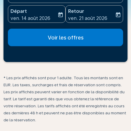
Départ
Retour
today
today
fc-booking-departure-date-aria-label
fc-booking-return-date-ari
ven. 14 août 2026
ven. 21 août 2026
Voir les offres
* Les prix affichés sont pour 1 adulte. Tous les montants sont en
EUR. Les taxes, surcharges et frais de réservation sont compris.
Les prix affichés peuvent varier en fonction de la disponibilité du
tarif. Le tarif est garanti dès que vous obtenez la référence de
votre réservation. Les tarifs affichés ont été enregistrés au cours
des dernières 48 h et peuvent ne pas être disponibles au moment
de la réservation.