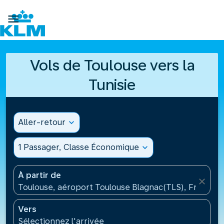

Vols de Toulouse vers la
Tunisie
Aller-retour
expand_more
1 Passager, Classe Économique
expand_more
À partir de
close
Toulouse, aéroport Toulouse Blagnac(TLS), France
Vers
Sélectionnez l'arrivée