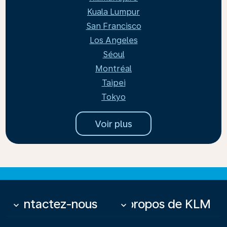
Kuala Lumpur
San Francisco
Los Angeles
Séoul
Montréal
Taipei
Tokyo
Voir plus
Contactez-nous
À propos de KLM
keyboard_arrow_down
keyboard_arrow_down