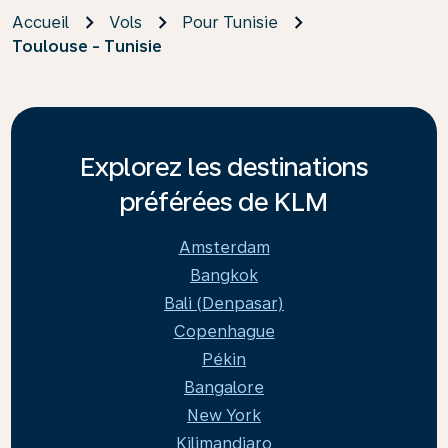
Accueil
Vols
Pour Tunisie
Toulouse - Tunisie
Explorez les destinations
préférées de KLM
Amsterdam
Bangkok
Bali (Denpasar)
Copenhague
Pékin
Bangalore
New York
Kilimandjaro