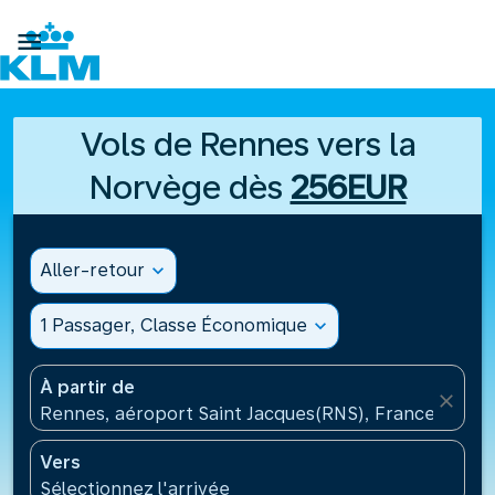

Vols de Rennes vers la
Norvège dès
256EUR
Aller-retour
expand_more
1 Passager, Classe Économique
expand_more
À partir de
close
Rennes, aéroport Saint Jacques(RNS), France
Vers
Sélectionnez l'arrivée