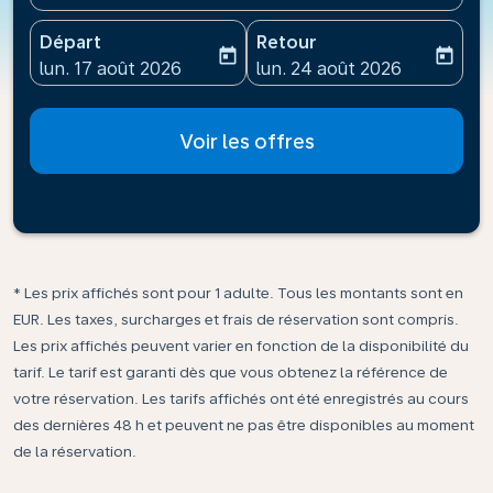
Départ
Retour
today
today
fc-booking-departure-date-aria-label
fc-booking-return-date-ari
lun. 17 août 2026
lun. 24 août 2026
Voir les offres
* Les prix affichés sont pour 1 adulte. Tous les montants sont en
EUR. Les taxes, surcharges et frais de réservation sont compris.
Les prix affichés peuvent varier en fonction de la disponibilité du
tarif. Le tarif est garanti dès que vous obtenez la référence de
votre réservation. Les tarifs affichés ont été enregistrés au cours
des dernières 48 h et peuvent ne pas être disponibles au moment
de la réservation.