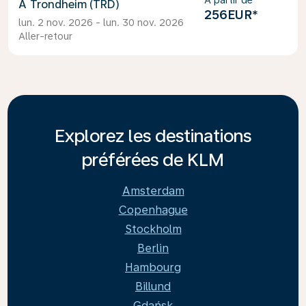
À partir de
Trondheim (TRD)
256EUR
*
lun. 2 nov. 2026 - lun. 30 nov. 2026
Aller-retour
Explorez les destinations
préférées de KLM
Amsterdam
Copenhague
Stockholm
Berlin
Hambourg
Billund
Gdańsk