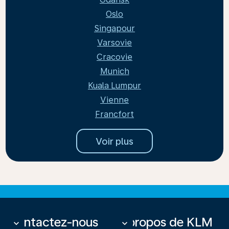
Oslo
Singapour
Varsovie
Cracovie
Munich
Kuala Lumpur
Vienne
Francfort
Voir plus
Contactez-nous
À propos de KLM
keyboard_arrow_down
keyboard_arrow_down