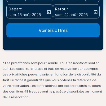
Départ
Retour
today
today
fc-booking-departure-date-aria-label
fc-booking-return-date-ari
sam. 15 août 2026
sam. 22 août 2026
Voir les offres
* Les prix affichés sont pour 1 adulte. Tous les montants sont en
EUR. Les taxes, surcharges et frais de réservation sont compris.
Les prix affichés peuvent varier en fonction de la disponibilité du
tarif. Le tarif est garanti dès que vous obtenez la référence de
votre réservation. Les tarifs affichés ont été enregistrés au cours
des dernières 48 h et peuvent ne pas être disponibles au moment
de la réservation.