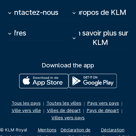
Contactez-nous
À propos de KLM
keyboard_arrow_down
keyboard_arrow_down
Offres
En savoir plus sur
keyboard_arrow_down
keyboard_arrow_down
KLM
Download the app
Tous les pays
Toutes les villes
Pays vers pays
|
|
|
Ville vers ville
Villes de départ
Pays de départ
|
|
|
Villes vers pays
© KLM Royal
Mentions
Déclaration de
Déclaration