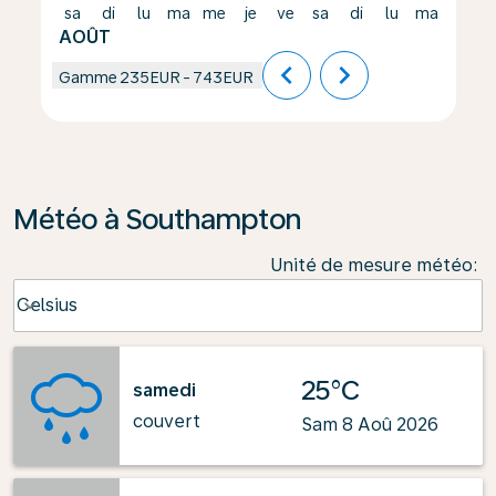
sa
di
lu
ma
me
je
ve
sa
di
lu
ma
me
AOÛT
chevron_left
chevron_right
Gamme
235EUR
-
743EUR
Météo à Southampton
Unité de mesure météo
:
Weather unit option Celsius Selected
Celsius
keyboard_arrow_down
25°C
samedi
couvert
Sam 8 Aoû 2026