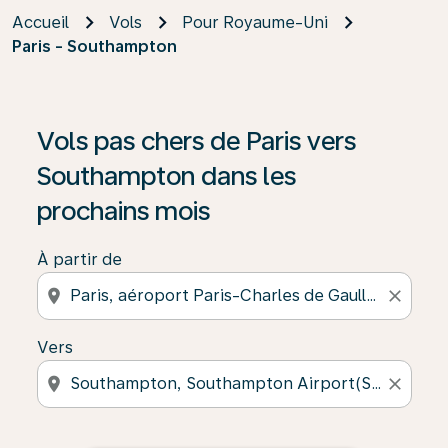
Accueil
Vols
Pour Royaume-Uni
Paris - Southampton
Vols pas chers de Paris vers
Southampton dans les
prochains mois
À partir de
location_on
close
Vers
location_on
close