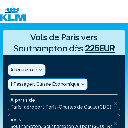

Vols de Paris vers
Southampton dès
225EUR
Aller-retour
expand_more
1 Passager, Classe Économique
expand_more
À partir de
close
Paris, aéroport Paris-Charles de Gaulle(CDG), Franc
Vers
close
Southampton, Southampton Airport(SOU), Royaume