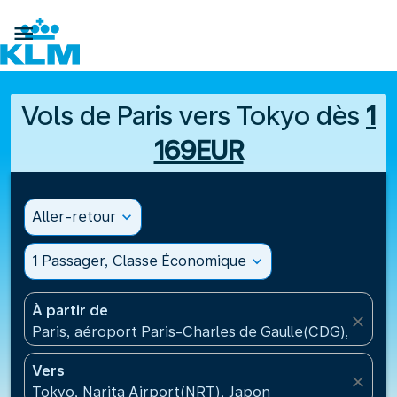

Vols de Paris vers Tokyo dès
1
169EUR
Aller-retour
expand_more
1 Passager, Classe Économique
expand_more
À partir de
close
Paris, aéroport Paris-Charles de Gaulle(CDG), Franc
Vers
close
Tokyo, Narita Airport(NRT), Japon