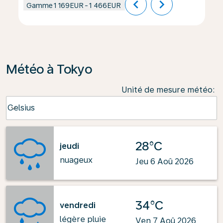
chevron_left
chevron_right
Gamme
1 169EUR
-
1 466EUR
Météo à Tokyo
Unité de mesure météo
:
Weather unit option Celsius Selected
Celsius
keyboard_arrow_down
28°C
jeudi
nuageux
Jeu 6 Aoû 2026
34°C
vendredi
légère pluie
Ven 7 Aoû 2026