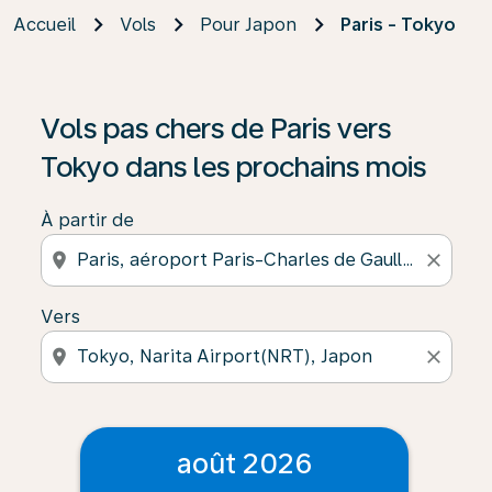
Accueil
Vols
Pour Japon
Paris - Tokyo
Vols pas chers de Paris vers
Tokyo dans les prochains mois
À partir de
location_on
close
Vers
location_on
close
août 2026