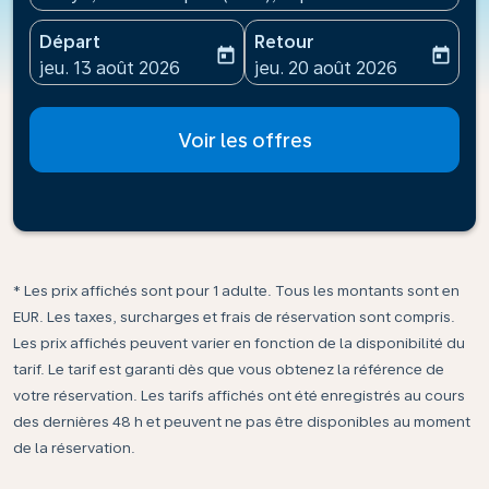
Départ
Retour
today
today
fc-booking-departure-date-aria-label
fc-booking-return-date-ari
jeu. 13 août 2026
jeu. 20 août 2026
Voir les offres
* Les prix affichés sont pour 1 adulte. Tous les montants sont en
EUR. Les taxes, surcharges et frais de réservation sont compris.
Les prix affichés peuvent varier en fonction de la disponibilité du
tarif. Le tarif est garanti dès que vous obtenez la référence de
votre réservation. Les tarifs affichés ont été enregistrés au cours
des dernières 48 h et peuvent ne pas être disponibles au moment
de la réservation.