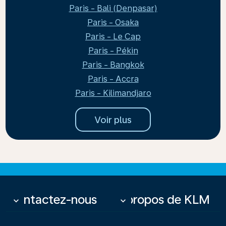
Paris - Bali (Denpasar)
Paris - Osaka
Paris - Le Cap
Paris - Pékin
Paris - Bangkok
Paris - Accra
Paris - Kilimandjaro
Voir plus
Contactez-nous
À propos de KLM
keyboard_arrow_down
keyboard_arrow_down