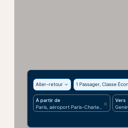
Aller-retour
expand_more
1 Passager, Classe Éc
À partir de
Vers
close