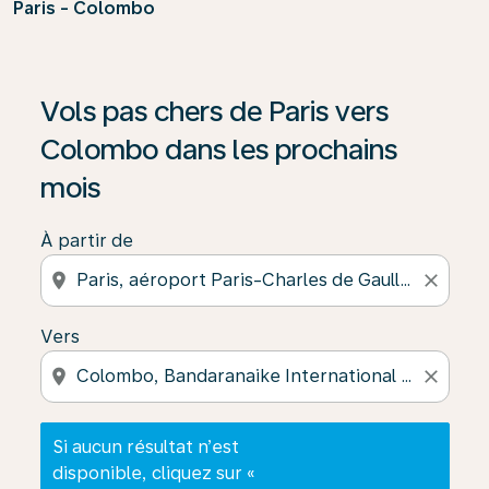
Paris - Colombo
Si aucun résultat n’est disponible, cliquez sur « Trouver
Vols pas chers de Paris vers
Colombo dans les prochains
mois
À partir de
location_on
close
Vers
location_on
close
Si aucun résultat n’est
disponible, cliquez sur «