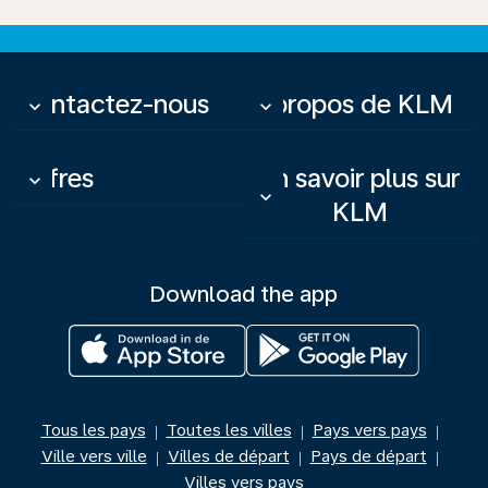
Contactez-nous
À propos de KLM
keyboard_arrow_down
keyboard_arrow_down
Offres
En savoir plus sur
keyboard_arrow_down
keyboard_arrow_down
KLM
Download the app
Tous les pays
Toutes les villes
Pays vers pays
|
|
|
Ville vers ville
Villes de départ
Pays de départ
|
|
|
Villes vers pays