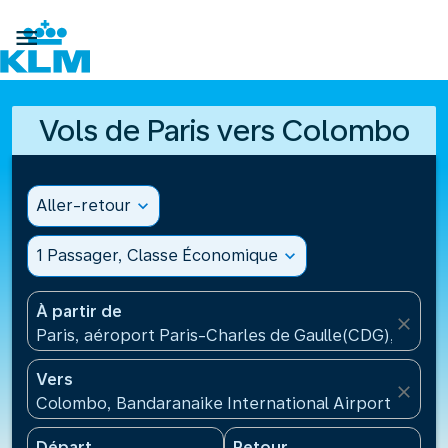

Vols de Paris vers Colombo
Aller-retour
expand_more
1 Passager, Classe Économique
expand_more
À partir de
close
Paris, aéroport Paris-Charles de Gaulle(CDG), Franc
Vers
close
Colombo, Bandaranaike International Airport(CMB), 
Départ
Retour