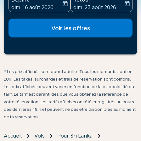
today
today
fc-booking-departure-date-aria-label
fc-booking-return-date-ari
dim. 16 août 2026
dim. 23 août 2026
Voir les offres
* Les prix affichés sont pour 1 adulte. Tous les montants sont en
EUR. Les taxes, surcharges et frais de réservation sont compris.
Les prix affichés peuvent varier en fonction de la disponibilité du
tarif. Le tarif est garanti dès que vous obtenez la référence de
votre réservation. Les tarifs affichés ont été enregistrés au cours
des dernières 48 h et peuvent ne pas être disponibles au moment
de la réservation.
Accueil
Vols
Pour Sri Lanka