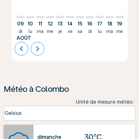
09
10
11
12
13
14
15
16
17
18
19
20
di
lu
ma
me
je
ve
sa
di
lu
ma
me
je
AOÛT
chevron_left
chevron_right
Météo à Colombo
Unité de mesure météo
:
Weather unit option Celsius Selected
Celsius
keyboard_arrow_down
30°C
dimanche