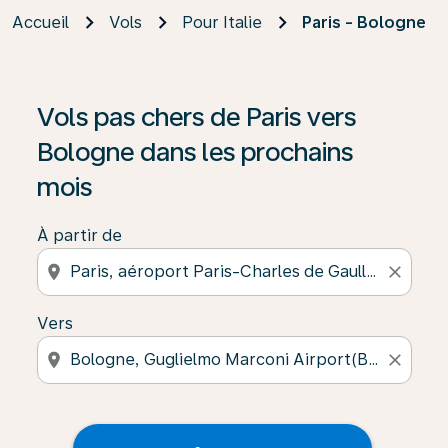
Accueil
Vols
Pour Italie
Paris - Bologne
Vols pas chers de Paris vers
Bologne dans les prochains
mois
À partir de
location_on
close
Vers
location_on
close