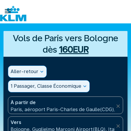

Vols de Paris vers Bologne
dès
160EUR
Aller-retour
expand_more
1 Passager, Classe Économique
expand_more
À partir de
close
Paris, aéroport Paris-Charles de Gaulle(CDG), Franc
Vers
close
Bologne, Guglielmo Marconi Airport(BLQ), Italie