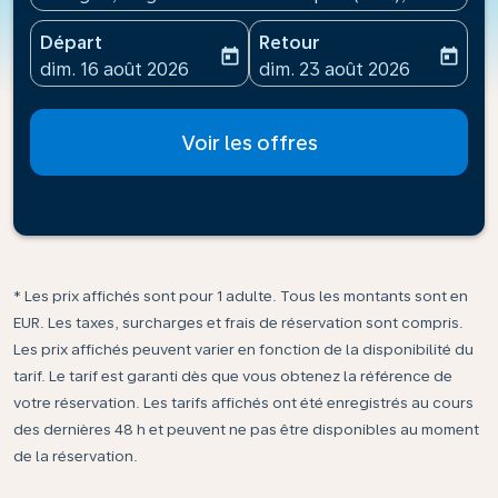
Départ
Retour
today
today
fc-booking-departure-date-aria-label
fc-booking-return-date-ari
dim. 16 août 2026
dim. 23 août 2026
Voir les offres
* Les prix affichés sont pour 1 adulte. Tous les montants sont en
EUR. Les taxes, surcharges et frais de réservation sont compris.
Les prix affichés peuvent varier en fonction de la disponibilité du
tarif. Le tarif est garanti dès que vous obtenez la référence de
votre réservation. Les tarifs affichés ont été enregistrés au cours
des dernières 48 h et peuvent ne pas être disponibles au moment
de la réservation.