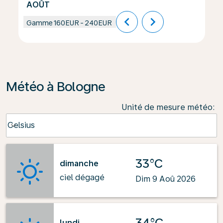
AOÛT
chevron_left
chevron_right
Gamme
160EUR
-
240EUR
Météo à Bologne
Unité de mesure météo
:
Weather unit option Celsius Selected
Celsius
keyboard_arrow_down
33°C
dimanche
ciel dégagé
Dim 9 Aoû 2026
34°C
lundi