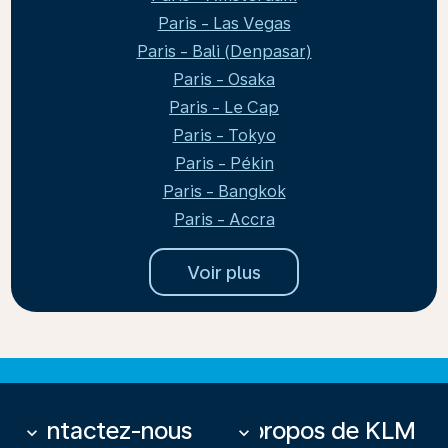
Paris - Las Vegas
Paris - Bali (Denpasar)
Paris - Osaka
Paris - Le Cap
Paris - Tokyo
Paris - Pékin
Paris - Bangkok
Paris - Accra
Voir plus
Contactez-nous
À propos de KLM
keyboard_arrow_down
keyboard_arrow_down