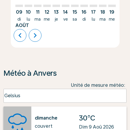
09
10
11
12
13
14
15
16
17
18
19
20
di
lu
ma
me
je
ve
sa
di
lu
ma
me
je
AOÛT
chevron_left
chevron_right
Météo à Anvers
Unité de mesure météo
:
Weather unit option Celsius Selected
Celsius
keyboard_arrow_down
30°C
dimanche
couvert
Dim 9 Aoû 2026