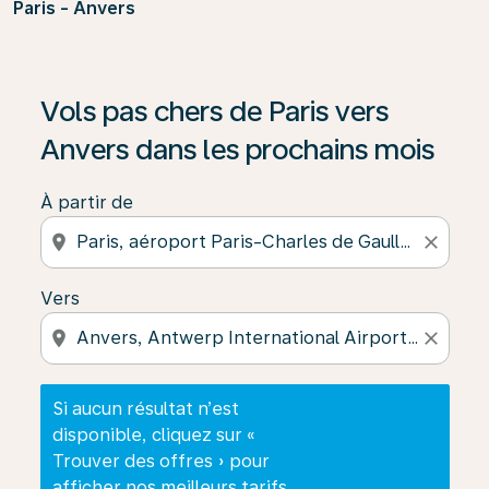
Paris - Anvers
Si aucun résultat n’est disponible, cliquez sur « Trouver
Vols pas chers de Paris vers
Anvers dans les prochains mois
À partir de
location_on
close
Vers
location_on
close
Si aucun résultat n’est
disponible, cliquez sur «
Trouver des offres » pour
afficher nos meilleurs tarifs