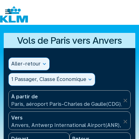

Vols de Paris vers Anvers
Aller-retour
expand_more
1 Passager, Classe Économique
expand_more
À partir de
close
Paris, aéroport Paris-Charles de Gaulle(CDG), Franc
Vers
close
Anvers, Antwerp International Airport(ANR), Belgiq
Départ
Retour