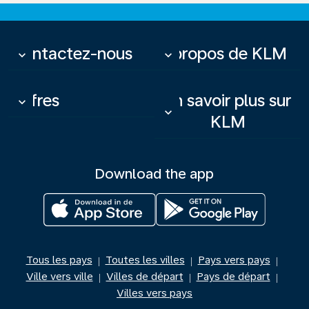
Contactez-nous
À propos de KLM
keyboard_arrow_down
keyboard_arrow_down
Offres
En savoir plus sur
keyboard_arrow_down
keyboard_arrow_down
KLM
Download the app
Tous les pays
Toutes les villes
Pays vers pays
|
|
|
Ville vers ville
Villes de départ
Pays de départ
|
|
|
Villes vers pays