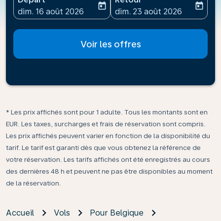
today
today
fc-booking-departure-date-aria-label
fc-booking-return-date-ari
dim. 16 août 2026
dim. 23 août 2026
Voir les offres
* Les prix affichés sont pour 1 adulte. Tous les montants sont en
EUR. Les taxes, surcharges et frais de réservation sont compris.
Les prix affichés peuvent varier en fonction de la disponibilité du
tarif. Le tarif est garanti dès que vous obtenez la référence de
votre réservation. Les tarifs affichés ont été enregistrés au cours
des dernières 48 h et peuvent ne pas être disponibles au moment
de la réservation.
Accueil
Vols
Pour Belgique