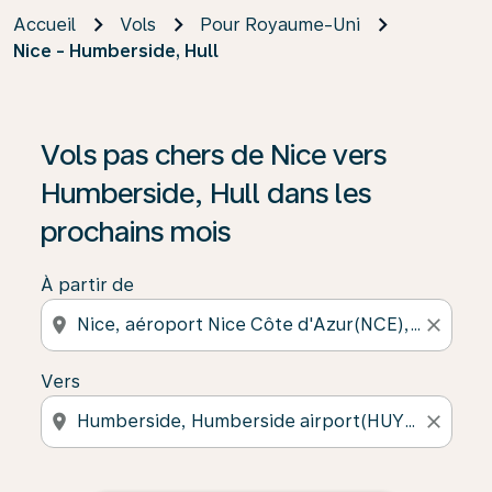
Accueil
Vols
Pour Royaume-Uni
Nice - Humberside, Hull
Vols pas chers de Nice vers
Humberside, Hull dans les
prochains mois
À partir de
location_on
close
Vers
location_on
close