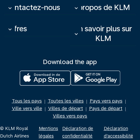
Contactez-nous
À propos de KLM
keyboard_arrow_down
keyboard_arrow_down
Offres
En savoir plus sur
keyboard_arrow_down
keyboard_arrow_down
KLM
Download the app
Tous les pays
Toutes les villes
Pays vers pays
|
|
|
Ville vers ville
Villes de départ
Pays de départ
|
|
|
Villes vers pays
© KLM Royal
Mentions
Déclaration de
Déclaration
Dutch Airlines
légales
confidentialité
d’accessibilité