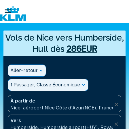

Vols de Nice vers Humberside,
Hull dès
286EUR
Aller-retour
expand_more
1 Passager, Classe Économique
expand_more
À partir de
close
Nice, aéroport Nice Côte d'Azur(NCE), France
Vers
close
Humberside, Humberside airport(HUY), Royaume-Un