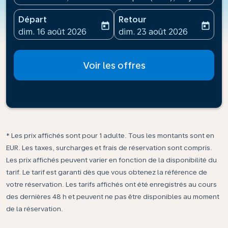
Départ
Retour
today
today
fc-booking-departure-date-aria-label
fc-booking-return-date-ari
dim. 16 août 2026
dim. 23 août 2026
Voir les offres
* Les prix affichés sont pour 1 adulte. Tous les montants sont en
EUR. Les taxes, surcharges et frais de réservation sont compris.
Les prix affichés peuvent varier en fonction de la disponibilité du
tarif. Le tarif est garanti dès que vous obtenez la référence de
votre réservation. Les tarifs affichés ont été enregistrés au cours
des dernières 48 h et peuvent ne pas être disponibles au moment
de la réservation.