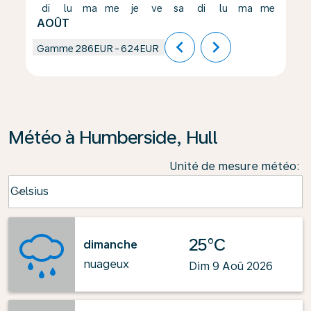
di
lu
ma
me
je
ve
sa
di
lu
ma
me
je
AOÛT
chevron_left
chevron_right
Gamme
286EUR
-
624EUR
Météo à Humberside, Hull
Unité de mesure météo
:
Weather unit option Celsius Selected
Celsius
keyboard_arrow_down
25°C
dimanche
nuageux
Dim 9 Aoû 2026