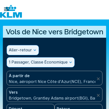

Vols de Nice vers Bridgetown
Aller-retour
expand_more
1 Passager, Classe Économique
expand_more
À partir de
close
Nice, aéroport Nice Côte d'Azur(NCE), France
Vers
close
Bridgetown, Grantley Adams airport(BGI), Barbade
Départ
Retour