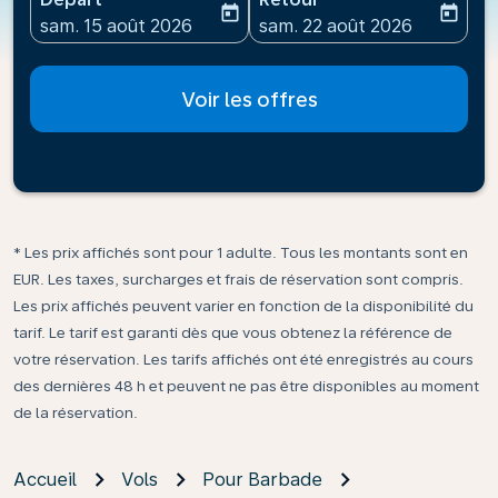
today
today
fc-booking-departure-date-aria-label
fc-booking-return-date-ari
sam. 15 août 2026
sam. 22 août 2026
Voir les offres
* Les prix affichés sont pour 1 adulte. Tous les montants sont en
EUR. Les taxes, surcharges et frais de réservation sont compris.
Les prix affichés peuvent varier en fonction de la disponibilité du
tarif. Le tarif est garanti dès que vous obtenez la référence de
votre réservation. Les tarifs affichés ont été enregistrés au cours
des dernières 48 h et peuvent ne pas être disponibles au moment
de la réservation.
Accueil
Vols
Pour Barbade