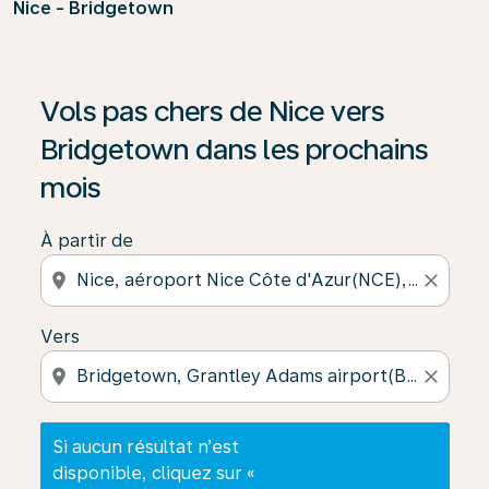
Nice - Bridgetown
Si aucun résultat n’est disponible, cliquez sur « Trouver
Vols pas chers de Nice vers
Bridgetown dans les prochains
mois
À partir de
location_on
close
Vers
location_on
close
Si aucun résultat n’est
disponible, cliquez sur «