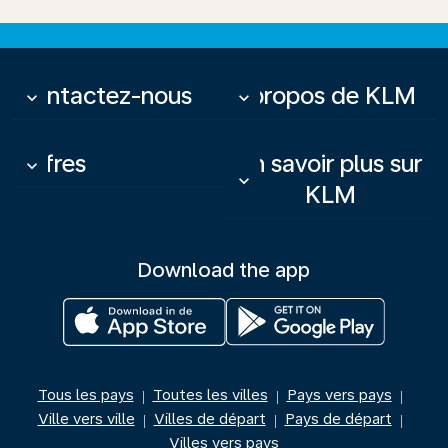
Contactez-nous
À propos de KLM
keyboard_arrow_down
keyboard_arrow_down
Offres
En savoir plus sur
keyboard_arrow_down
keyboard_arrow_down
KLM
Download the app
Tous les pays
Toutes les villes
Pays vers pays
|
|
|
Ville vers ville
Villes de départ
Pays de départ
|
|
|
Villes vers pays