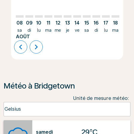
08
09
10
11
12
13
14
15
16
17
18
19
sa
di
lu
ma
me
je
ve
sa
di
lu
ma
me
AOÛT
chevron_left
chevron_right
Météo à Bridgetown
Unité de mesure météo
:
Weather unit option Celsius Selected
Celsius
keyboard_arrow_down
29°C
samedi