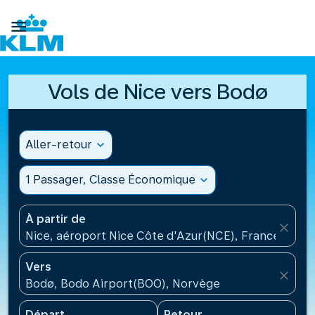

Vols de Nice vers Bodø
Aller-retour
expand_more
1 Passager, Classe Économique
expand_more
À partir de
close
Nice, aéroport Nice Côte d'Azur(NCE), France
Vers
close
Bodø, Bodo Airport(BOO), Norvège
Départ
Retour