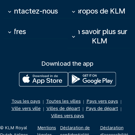
Contactez-nous
À propos de KLM
keyboard_arrow_down
keyboard_arrow_down
Offres
En savoir plus sur
keyboard_arrow_down
keyboard_arrow_down
KLM
Download the app
Tous les pays
Toutes les villes
Pays vers pays
|
|
|
Ville vers ville
Villes de départ
Pays de départ
|
|
|
Villes vers pays
© KLM Royal
Mentions
Déclaration de
Déclaration