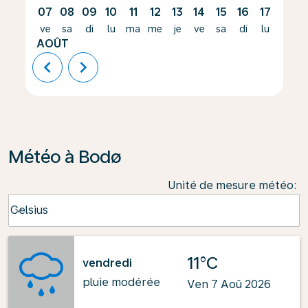
07
08
09
10
11
12
13
14
15
16
17
18
ve
sa
di
lu
ma
me
je
ve
sa
di
lu
ma
AOÛT
chevron_left
chevron_right
Météo à Bodø
Unité de mesure météo
:
Weather unit option Celsius Selected
Celsius
keyboard_arrow_down
11°C
vendredi
pluie modérée
Ven 7 Aoû 2026