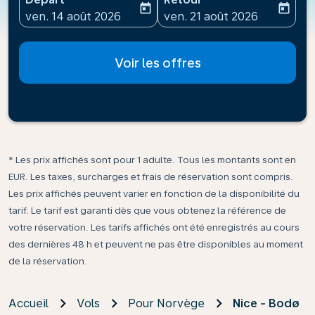
today
today
fc-booking-departure-date-aria-label
fc-booking-return-date-ari
ven. 14 août 2026
ven. 21 août 2026
Voir les offres
* Les prix affichés sont pour 1 adulte. Tous les montants sont en
EUR. Les taxes, surcharges et frais de réservation sont compris.
Les prix affichés peuvent varier en fonction de la disponibilité du
tarif. Le tarif est garanti dès que vous obtenez la référence de
votre réservation. Les tarifs affichés ont été enregistrés au cours
des dernières 48 h et peuvent ne pas être disponibles au moment
de la réservation.
Accueil
Vols
Pour Norvège
Nice - Bodø