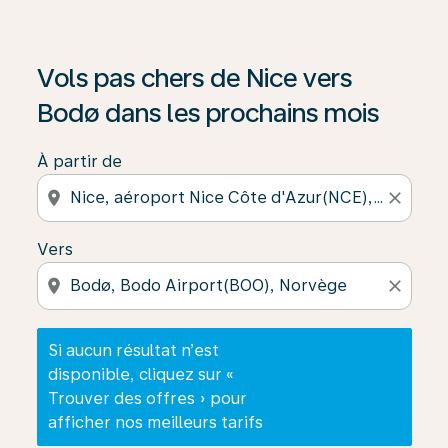
Si aucun résultat n’est disponible, cliquez sur « Trouver
Vols pas chers de Nice vers
Bodø dans les prochains mois
À partir de
location_on
close
Vers
location_on
close
Si aucun résultat n’est
disponible, cliquez sur «
Trouver des offres » pour
afficher nos meilleurs tarifs