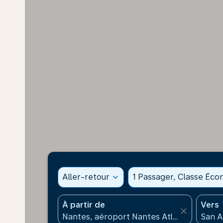
Aller-retour
expand_more
1 Passager, Classe Éc
À partir de
Vers
close