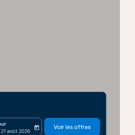
our
Voir les offres
today
-aria-label
ooking-return-date-aria-label
 21 août 2026