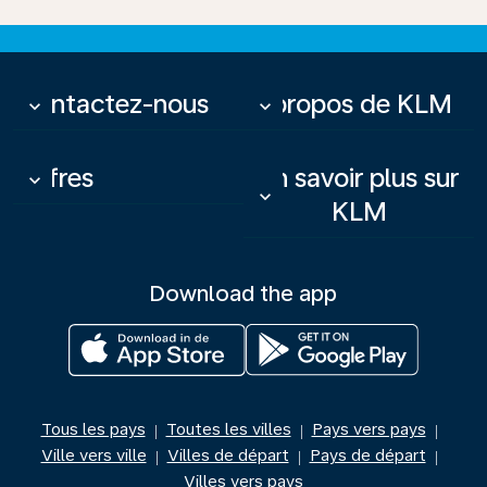
Contactez-nous
À propos de KLM
keyboard_arrow_down
keyboard_arrow_down
Offres
En savoir plus sur
keyboard_arrow_down
keyboard_arrow_down
KLM
Download the app
Tous les pays
Toutes les villes
Pays vers pays
|
|
|
Ville vers ville
Villes de départ
Pays de départ
|
|
|
Villes vers pays