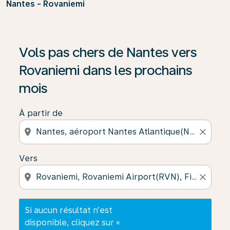
Nantes - Rovaniemi
Si aucun résultat n’est disponible, cliquez sur « Trouver
Vols pas chers de Nantes vers
Rovaniemi dans les prochains
mois
À partir de
location_on
close
Vers
location_on
close
Si aucun résultat n’est
disponible, cliquez sur «