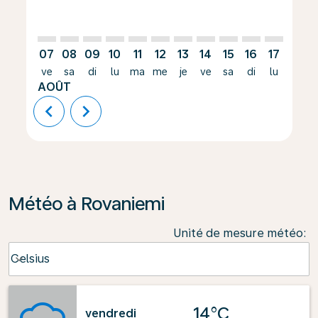
07
08
09
10
11
12
13
14
15
16
17
18
ve
sa
di
lu
ma
me
je
ve
sa
di
lu
ma
AOÛT
chevron_left
chevron_right
Météo à Rovaniemi
Unité de mesure météo
:
Weather unit option Celsius Selected
Celsius
keyboard_arrow_down
14°C
vendredi