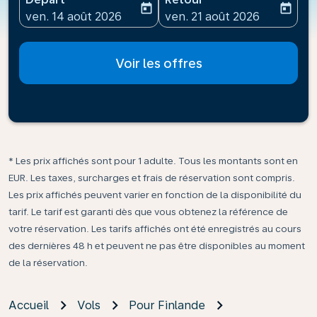
today
today
fc-booking-departure-date-aria-label
fc-booking-return-date-ari
ven. 14 août 2026
ven. 21 août 2026
Voir les offres
* Les prix affichés sont pour 1 adulte. Tous les montants sont en
EUR. Les taxes, surcharges et frais de réservation sont compris.
Les prix affichés peuvent varier en fonction de la disponibilité du
tarif. Le tarif est garanti dès que vous obtenez la référence de
votre réservation. Les tarifs affichés ont été enregistrés au cours
des dernières 48 h et peuvent ne pas être disponibles au moment
de la réservation.
Accueil
Vols
Pour Finlande