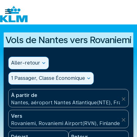

Vols de Nantes vers Rovaniemi
Aller-retour
expand_more
1 Passager, Classe Économique
expand_more
À partir de
close
Nantes, aéroport Nantes Atlantique(NTE), France
Vers
close
Rovaniemi, Rovaniemi Airport(RVN), Finlande
Départ
Retour