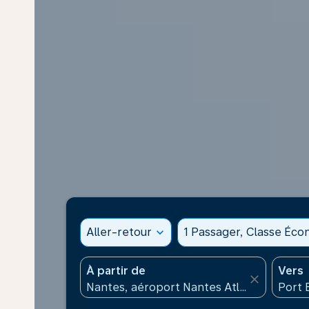
Aller-retour
expand_more
1 Passager, Classe Éc
À partir de
Vers
close