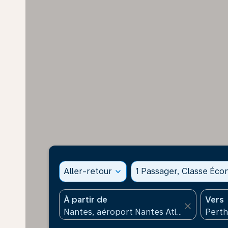
Aller-retour
expand_more
1 Passager, Classe Éc
À partir de
Vers
close