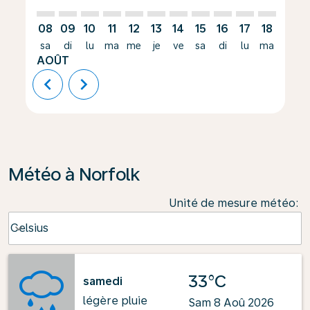
08
09
10
11
12
13
14
15
16
17
18
19
sa
di
lu
ma
me
je
ve
sa
di
lu
ma
me
AOÛT
chevron_left
chevron_right
Météo à Norfolk
Unité de mesure météo
:
Weather unit option Celsius Selected
Celsius
keyboard_arrow_down
33°C
samedi
légère pluie
Sam 8 Aoû 2026