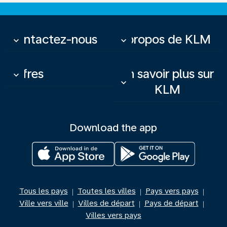
Contactez-nous
À propos de KLM
keyboard_arrow_down
keyboard_arrow_down
Offres
En savoir plus sur
keyboard_arrow_down
keyboard_arrow_down
KLM
Download the app
Tous les pays
Toutes les villes
Pays vers pays
|
|
|
Ville vers ville
Villes de départ
Pays de départ
|
|
|
Villes vers pays