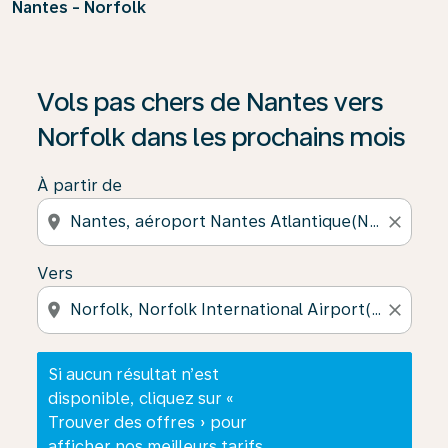
Nantes - Norfolk
Si aucun résultat n’est disponible, cliquez sur « Trouver
Vols pas chers de Nantes vers
Norfolk dans les prochains mois
À partir de
location_on
close
Vers
location_on
close
Si aucun résultat n’est
disponible, cliquez sur «
Trouver des offres » pour
afficher nos meilleurs tarifs