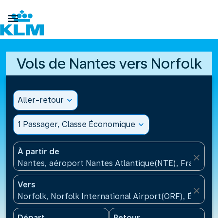

Vols de Nantes vers Norfolk
Aller-retour
expand_more
1 Passager, Classe Économique
expand_more
À partir de
close
Nantes, aéroport Nantes Atlantique(NTE), France
Vers
close
Norfolk, Norfolk International Airport(ORF), États-U
Départ
Retour