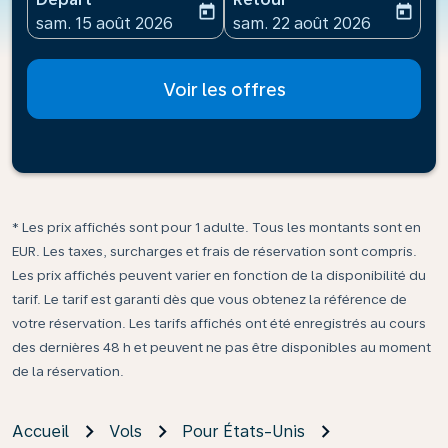
today
today
fc-booking-departure-date-aria-label
fc-booking-return-date-ari
sam. 15 août 2026
sam. 22 août 2026
Voir les offres
* Les prix affichés sont pour 1 adulte. Tous les montants sont en
EUR. Les taxes, surcharges et frais de réservation sont compris.
Les prix affichés peuvent varier en fonction de la disponibilité du
tarif. Le tarif est garanti dès que vous obtenez la référence de
votre réservation. Les tarifs affichés ont été enregistrés au cours
des dernières 48 h et peuvent ne pas être disponibles au moment
de la réservation.
Accueil
Vols
Pour États-Unis