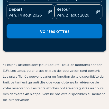
Départ
Retour
today
today
fc-booking-departure-date-aria-label
fc-booking-return-date-ari
ven. 14 août 2026
ven. 21 août 2026
Voir les offres
* Les prix affichés sont pour 1 adulte. Tous les montants sont en
EUR. Les taxes, surcharges et frais de réservation sont compris.
Les prix affichés peuvent varier en fonction de la disponibilité du
tarif. Le tarif est garanti dès que vous obtenez la référence de
votre réservation. Les tarifs affichés ont été enregistrés au cours
des dernières 48 h et peuvent ne pas être disponibles au moment
de la réservation.