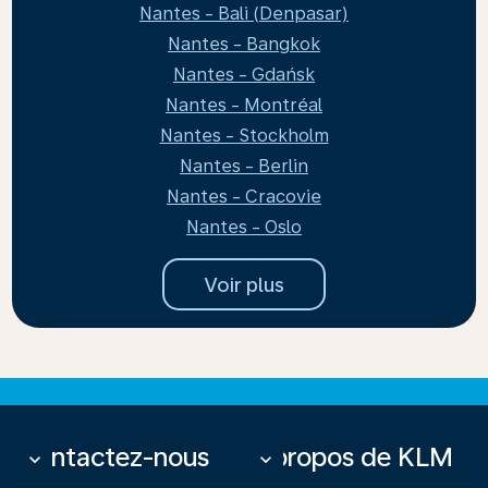
Nantes - Bali (Denpasar)
Nantes - Bangkok
Nantes - Gdańsk
Nantes - Montréal
Nantes - Stockholm
Nantes - Berlin
Nantes - Cracovie
Nantes - Oslo
Voir plus
Contactez-nous
À propos de KLM
keyboard_arrow_down
keyboard_arrow_down