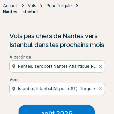
Accueil
Vols
Pour Turquie
Nantes - Istanbul
Vols pas chers de Nantes vers
Istanbul dans les prochains mois
À partir de
location_on
close
Vers
location_on
close
août 2026