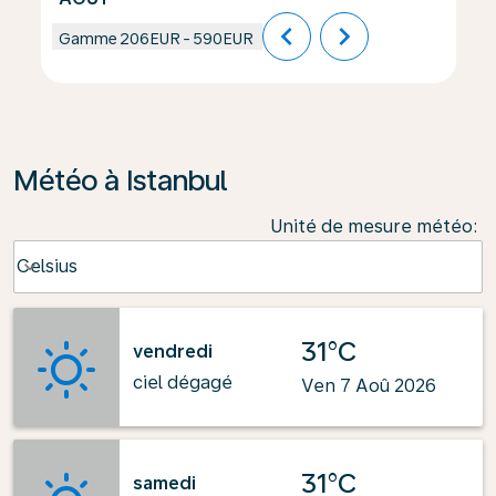
chevron_left
chevron_right
Gamme
206EUR
-
590EUR
Météo à Istanbul
Unité de mesure météo
:
Weather unit option Celsius Selected
Celsius
keyboard_arrow_down
31°C
vendredi
ciel dégagé
Ven 7 Aoû 2026
31°C
samedi