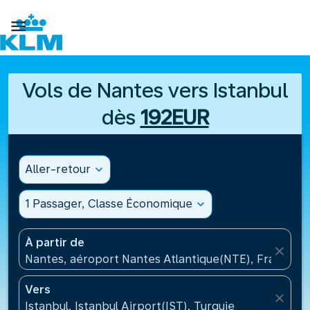

Vols de Nantes vers Istanbul
dès
192EUR
Aller-retour
expand_more
1 Passager, Classe Économique
expand_more
À partir de
close
Nantes, aéroport Nantes Atlantique(NTE), France
Vers
close
Istanbul, Istanbul Airport(IST), Turquie