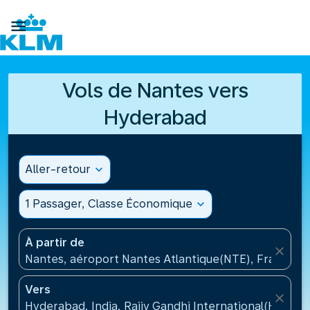

Vols de Nantes vers
Hyderabad
Aller-retour
expand_more
1 Passager, Classe Économique
expand_more
À partir de
close
Nantes, aéroport Nantes Atlantique(NTE), France
Vers
close
Hyderabad, India, Rajiv Gandhi International(HYD), 