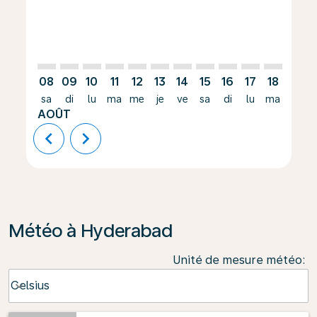
08
09
10
11
12
13
14
15
16
17
18
19
sa
di
lu
ma
me
je
ve
sa
di
lu
ma
me
AOÛT
chevron_left
chevron_right
Météo à Hyderabad
Unité de mesure météo
:
Weather unit option Celsius Selected
Celsius
keyboard_arrow_down