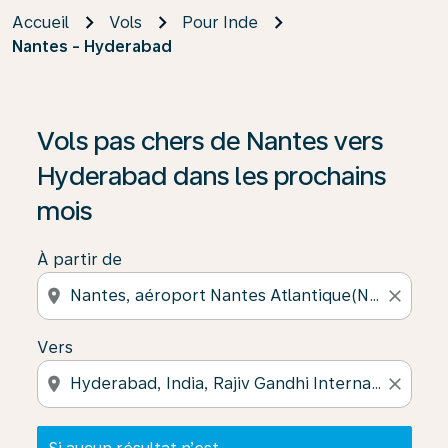
Accueil
Vols
Pour Inde
Nantes - Hyderabad
Si aucun résultat n’est disponible, cliquez sur « Trouver
Vols pas chers de Nantes vers
Hyderabad dans les prochains
mois
À partir de
location_on
close
Vers
location_on
close