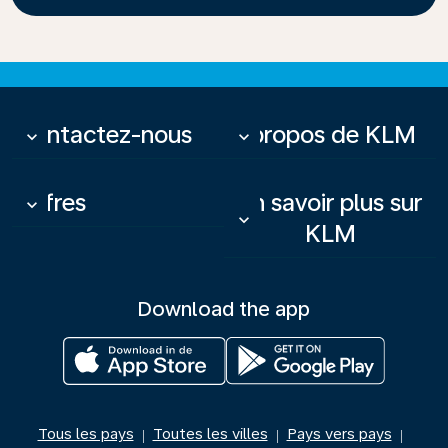
Contactez-nous
À propos de KLM
keyboard_arrow_down
keyboard_arrow_down
Offres
En savoir plus sur
keyboard_arrow_down
keyboard_arrow_down
KLM
Download the app
Tous les pays
Toutes les villes
Pays vers pays
|
|
|