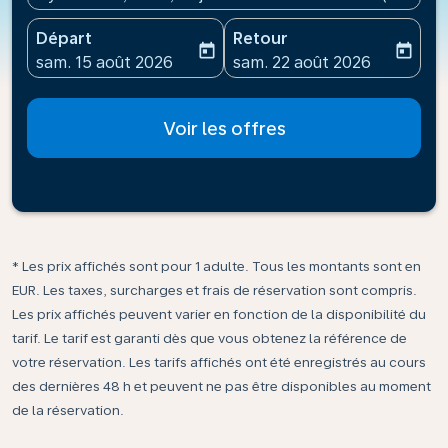
Départ
Retour
today
today
fc-booking-departure-date-aria-label
fc-booking-return-date-ari
sam. 15 août 2026
sam. 22 août 2026
Voir les offres
* Les prix affichés sont pour 1 adulte. Tous les montants sont en
EUR. Les taxes, surcharges et frais de réservation sont compris.
Les prix affichés peuvent varier en fonction de la disponibilité du
tarif. Le tarif est garanti dès que vous obtenez la référence de
votre réservation. Les tarifs affichés ont été enregistrés au cours
des dernières 48 h et peuvent ne pas être disponibles au moment
de la réservation.