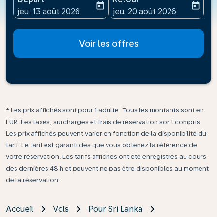
today
today
fc-booking-departure-date-aria-label
fc-booking-return-date-ari
jeu. 13 août 2026
jeu. 20 août 2026
Voir les offres
* Les prix affichés sont pour 1 adulte. Tous les montants sont en
EUR. Les taxes, surcharges et frais de réservation sont compris.
Les prix affichés peuvent varier en fonction de la disponibilité du
tarif. Le tarif est garanti dès que vous obtenez la référence de
votre réservation. Les tarifs affichés ont été enregistrés au cours
des dernières 48 h et peuvent ne pas être disponibles au moment
de la réservation.
Accueil
Vols
Pour Sri Lanka