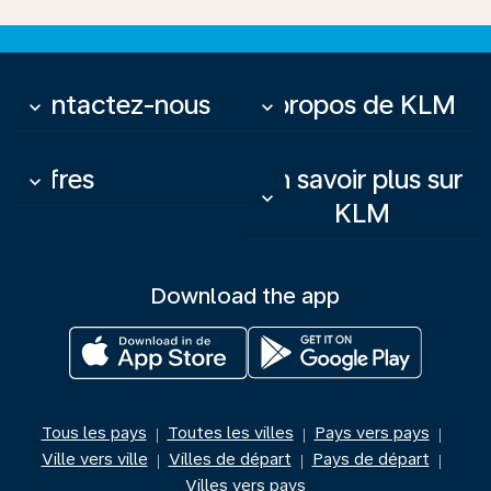
Contactez-nous
À propos de KLM
keyboard_arrow_down
keyboard_arrow_down
Offres
En savoir plus sur
keyboard_arrow_down
keyboard_arrow_down
KLM
Download the app
Tous les pays
Toutes les villes
Pays vers pays
|
|
|
Ville vers ville
Villes de départ
Pays de départ
|
|
|
Villes vers pays