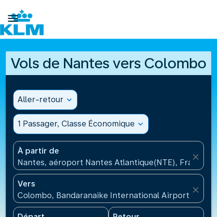

Vols de Nantes vers Colombo
Aller-retour
expand_more
1 Passager, Classe Économique
expand_more
À partir de
close
Nantes, aéroport Nantes Atlantique(NTE), France
Vers
close
Colombo, Bandaranaike International Airport(CMB), 
Départ
Retour