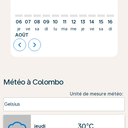
06
07
08
09
10
11
12
13
14
15
16
17
je
ve
sa
di
lu
ma
me
je
ve
sa
di
lu
AOÛT
chevron_left
chevron_right
Météo à Colombo
Unité de mesure météo
:
Weather unit option Celsius Selected
Celsius
keyboard_arrow_down
30°C
jeudi