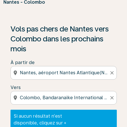
Nantes - Colombo
Si aucun résultat n’est disponible, cliquez sur « Trouver
Vols pas chers de Nantes vers
Colombo dans les prochains
mois
À partir de
location_on
close
Vers
location_on
close
Si aucun résultat n’est
disponible, cliquez sur «