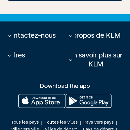
Contactez-nous
À propos de KLM
keyboard_arrow_down
keyboard_arrow_down
Offres
En savoir plus sur
keyboard_arrow_down
keyboard_arrow_down
KLM
Download the app
Tous les pays
Toutes les villes
Pays vers pays
|
|
|
Ville vers ville
Villes de départ
Pays de départ
|
|
|