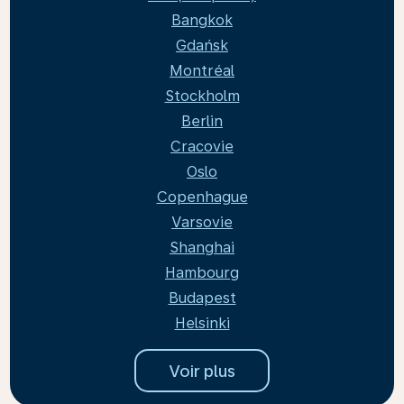
Bangkok
Gdańsk
Montréal
Stockholm
Berlin
Cracovie
Oslo
Copenhague
Varsovie
Shanghai
Hambourg
Budapest
Helsinki
Voir plus