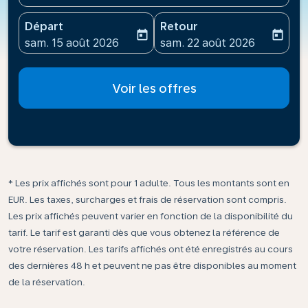
Départ
Retour
today
today
fc-booking-departure-date-aria-label
fc-booking-return-date-ari
sam. 15 août 2026
sam. 22 août 2026
Voir les offres
* Les prix affichés sont pour 1 adulte. Tous les montants sont en
EUR. Les taxes, surcharges et frais de réservation sont compris.
Les prix affichés peuvent varier en fonction de la disponibilité du
tarif. Le tarif est garanti dès que vous obtenez la référence de
votre réservation. Les tarifs affichés ont été enregistrés au cours
des dernières 48 h et peuvent ne pas être disponibles au moment
de la réservation.