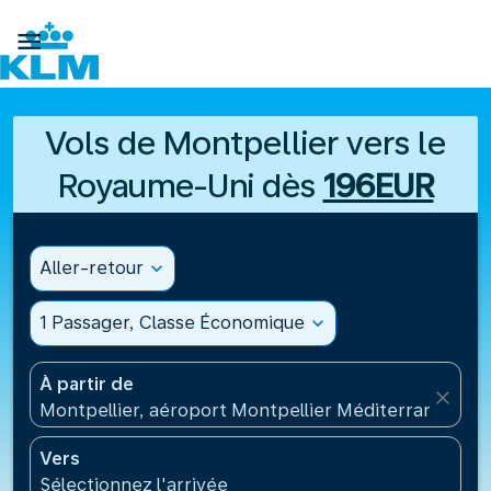

Vols de Montpellier vers le
Royaume-Uni dès
196EUR
Aller-retour
expand_more
1 Passager, Classe Économique
expand_more
À partir de
close
Montpellier, aéroport Montpellier Méditerranée(MP
Vers
Sélectionnez l'arrivée