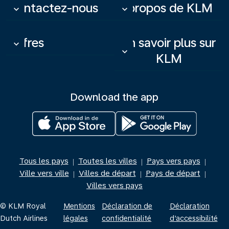
Contactez-nous
À propos de KLM
keyboard_arrow_down
keyboard_arrow_down
Offres
En savoir plus sur
keyboard_arrow_down
keyboard_arrow_down
KLM
Download the app
Tous les pays
Toutes les villes
Pays vers pays
|
|
|
Ville vers ville
Villes de départ
Pays de départ
|
|
|
Villes vers pays
© KLM Royal
Mentions
Déclaration de
Déclaration
Dutch Airlines
légales
confidentialité
d’accessibilité