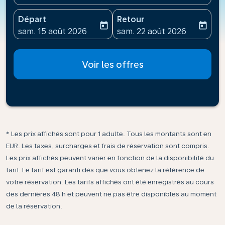
Départ
Retour
today
today
fc-booking-departure-date-aria-label
fc-booking-return-date-ari
sam. 15 août 2026
sam. 22 août 2026
Voir les offres
* Les prix affichés sont pour 1 adulte. Tous les montants sont en
EUR. Les taxes, surcharges et frais de réservation sont compris.
Les prix affichés peuvent varier en fonction de la disponibilité du
tarif. Le tarif est garanti dès que vous obtenez la référence de
votre réservation. Les tarifs affichés ont été enregistrés au cours
des dernières 48 h et peuvent ne pas être disponibles au moment
de la réservation.