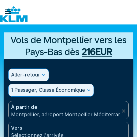

Vols de Montpellier vers les
Pays-Bas dès
216EUR
Aller-retour
expand_more
1 Passager, Classe Économique
expand_more
À partir de
close
Montpellier, aéroport Montpellier Méditerranée(MP
Vers
Sélectionnez l'arrivée