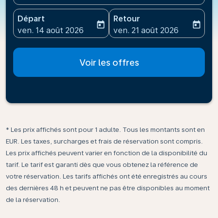
Départ
Retour
today
today
fc-booking-departure-date-aria-label
fc-booking-return-date-ari
ven. 14 août 2026
ven. 21 août 2026
Voir les offres
* Les prix affichés sont pour 1 adulte. Tous les montants sont en
EUR. Les taxes, surcharges et frais de réservation sont compris.
Les prix affichés peuvent varier en fonction de la disponibilité du
tarif. Le tarif est garanti dès que vous obtenez la référence de
votre réservation. Les tarifs affichés ont été enregistrés au cours
des dernières 48 h et peuvent ne pas être disponibles au moment
de la réservation.