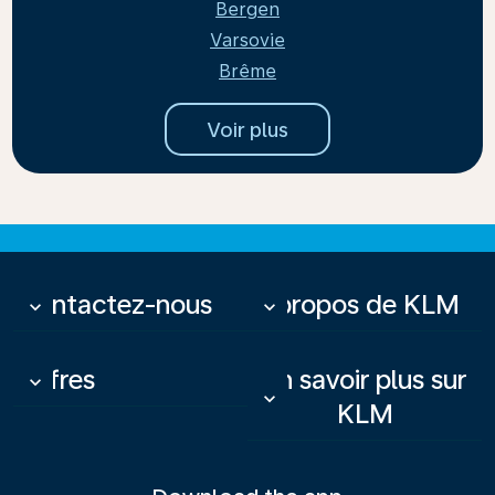
Bergen
Varsovie
Brême
Voir plus
Contactez-nous
À propos de KLM
keyboard_arrow_down
keyboard_arrow_down
Offres
En savoir plus sur
keyboard_arrow_down
keyboard_arrow_down
KLM