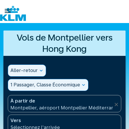

Vols de Montpellier vers
Hong Kong
Aller-retour
expand_more
1 Passager, Classe Économique
expand_more
À partir de
close
Montpellier, aéroport Montpellier Méditerranée(MP
Vers
Sélectionnez l'arrivée