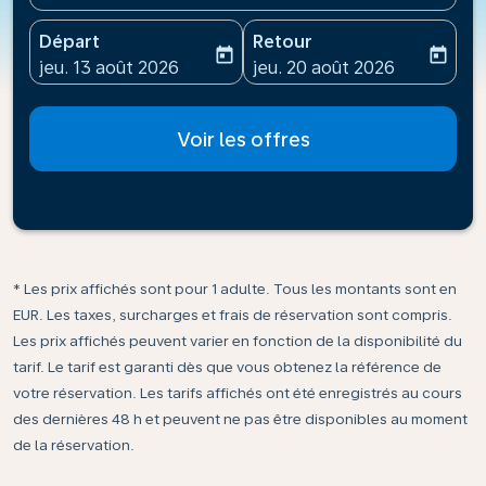
Départ
Retour
today
today
fc-booking-departure-date-aria-label
fc-booking-return-date-ari
jeu. 13 août 2026
jeu. 20 août 2026
Voir les offres
* Les prix affichés sont pour 1 adulte. Tous les montants sont en
EUR. Les taxes, surcharges et frais de réservation sont compris.
Les prix affichés peuvent varier en fonction de la disponibilité du
tarif. Le tarif est garanti dès que vous obtenez la référence de
votre réservation. Les tarifs affichés ont été enregistrés au cours
des dernières 48 h et peuvent ne pas être disponibles au moment
de la réservation.