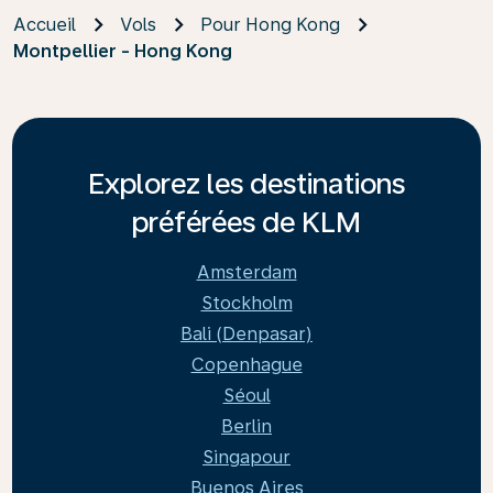
Accueil
Vols
Pour Hong Kong
Montpellier - Hong Kong
Explorez les destinations
préférées de KLM
Amsterdam
Stockholm
Bali (Denpasar)
Copenhague
Séoul
Berlin
Singapour
Buenos Aires