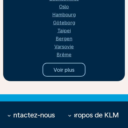
Oslo
Hambourg
Göteborg
Taipei
Bergen
Varsovie
Brême
Voir plus
Contactez-nous
À propos de KLM
keyboard_arrow_down
keyboard_arrow_down