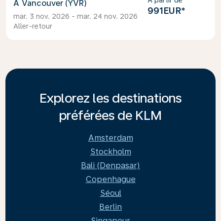
À partir de
Vancouver (YVR)
991EUR
*
mar. 3 nov. 2026 - mar. 24 nov. 2026
Aller-retour
Explorez les destinations
préférées de KLM
Amsterdam
Stockholm
Bali (Denpasar)
Copenhague
Séoul
Berlin
Singapour