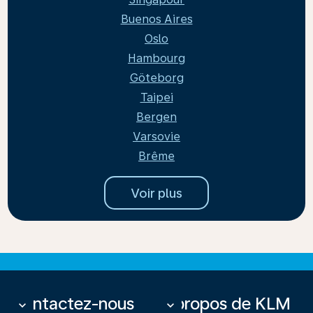
Buenos Aires
Oslo
Hambourg
Göteborg
Taipei
Bergen
Varsovie
Brême
Voir plus
Contactez-nous
À propos de KLM
keyboard_arrow_down
keyboard_arrow_down