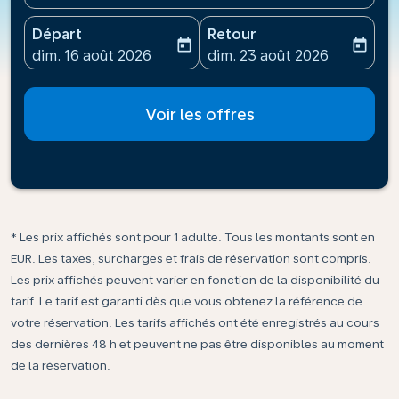
Départ
Retour
today
today
fc-booking-departure-date-aria-label
fc-booking-return-date-ari
dim. 16 août 2026
dim. 23 août 2026
Voir les offres
* Les prix affichés sont pour 1 adulte. Tous les montants sont en
EUR. Les taxes, surcharges et frais de réservation sont compris.
Les prix affichés peuvent varier en fonction de la disponibilité du
tarif. Le tarif est garanti dès que vous obtenez la référence de
votre réservation. Les tarifs affichés ont été enregistrés au cours
des dernières 48 h et peuvent ne pas être disponibles au moment
de la réservation.