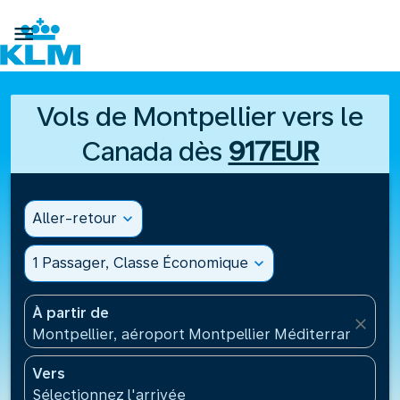

Vols de Montpellier vers le
Canada dès
917EUR
Aller-retour
expand_more
1 Passager, Classe Économique
expand_more
À partir de
close
Montpellier, aéroport Montpellier Méditerranée(MP
Vers
Sélectionnez l'arrivée