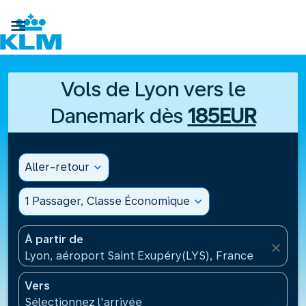

Vols de Lyon vers le
Danemark dès
185EUR
Aller-retour
expand_more
1 Passager, Classe Économique
expand_more
À partir de
close
Lyon, aéroport Saint Exupéry(LYS), France
Vers
Sélectionnez l'arrivée