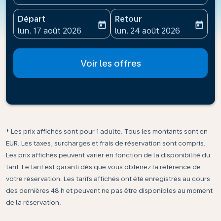
Départ
Retour
today
today
fc-booking-departure-date-aria-label
fc-booking-return-date-ari
lun. 17 août 2026
lun. 24 août 2026
Voir les offres
* Les prix affichés sont pour 1 adulte. Tous les montants sont en
EUR. Les taxes, surcharges et frais de réservation sont compris.
Les prix affichés peuvent varier en fonction de la disponibilité du
tarif. Le tarif est garanti dès que vous obtenez la référence de
votre réservation. Les tarifs affichés ont été enregistrés au cours
des dernières 48 h et peuvent ne pas être disponibles au moment
de la réservation.