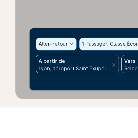
Aller-retour
expand_more
1 Passager, Classe Éc
À partir de
Vers
close