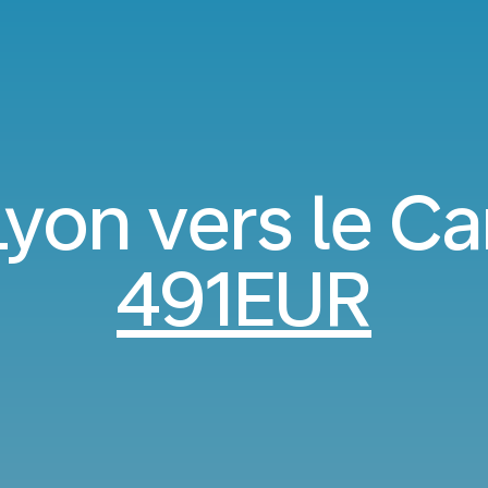
Lyon vers le C
491EUR