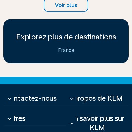
Voir plus
Explorez plus de destinations
France
Contactez-nous
À propos de KLM
keyboard_arrow_down
keyboard_arrow_down
Offres
En savoir plus sur
keyboard_arrow_down
keyboard_arrow_down
KLM