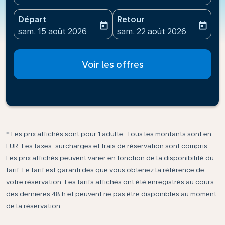
Départ
Retour
today
today
fc-booking-departure-date-aria-label
fc-booking-return-date-ari
sam. 15 août 2026
sam. 22 août 2026
Voir les offres
* Les prix affichés sont pour 1 adulte. Tous les montants sont en
EUR. Les taxes, surcharges et frais de réservation sont compris.
Les prix affichés peuvent varier en fonction de la disponibilité du
tarif. Le tarif est garanti dès que vous obtenez la référence de
votre réservation. Les tarifs affichés ont été enregistrés au cours
des dernières 48 h et peuvent ne pas être disponibles au moment
de la réservation.