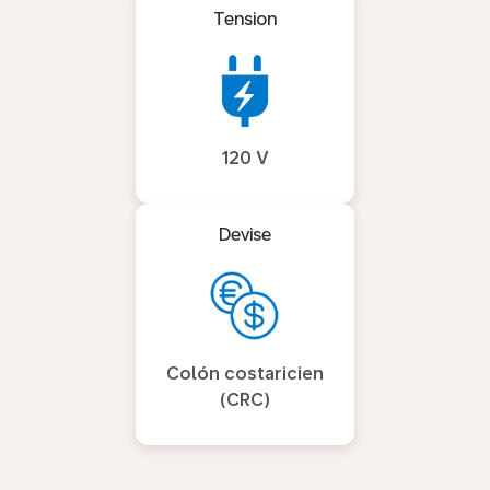
Tension
120 V
Devise
Colón costaricien
(CRC)