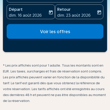
Départ
Retour
today
today
fc-booking-departure-date-aria-label
fc-booking-return-date-ari
dim. 16 août 2026
dim. 23 août 2026
Voir les offres
* Les prix affichés sont pour 1 adulte. Tous les montants sont en
EUR. Les taxes, surcharges et frais de réservation sont compris.
Les prix affichés peuvent varier en fonction de la disponibilité du
tarif. Le tarif est garanti dès que vous obtenez la référence de
votre réservation. Les tarifs affichés ont été enregistrés au cours
des dernières 48 h et peuvent ne pas être disponibles au moment
de la réservation.