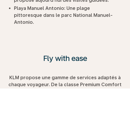
propose aujourd’hui des visites guidées.
Playa Manuel Antonio
: Une plage
pittoresque dans le parc National Manuel-
Antonio.
Fly with ease
KLM propose une gamme de services adaptés à
chaque voyageur. De la classe Premium Comfort
confortable à la Classe Affaires. Explorez les
possibilités, consultez notre guide de voyage et
réservez dès aujourd’hui votre prochain voyage
avec nous.