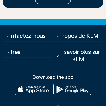
Contactez-nous
À propos de KLM
keyboard_arrow_down
keyboard_arrow_down
Offres
En savoir plus sur
keyboard_arrow_down
keyboard_arrow_down
KLM
Download the app