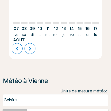
07
08
09
10
11
12
13
14
15
16
17
18
ve
sa
di
lu
ma
me
je
ve
sa
di
lu
ma
AOÛT
chevron_left
chevron_right
Météo à Vienne
Unité de mesure météo
:
Weather unit option Celsius Selected
Celsius
keyboard_arrow_down