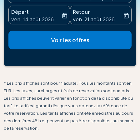
Départ
Retour
today
today
fc-booking-departure-date-aria-label
fc-booking-return-date-ari
ven. 14 août 2026
ven. 21 août 2026
Voir les offres
* Les prix affichés sont pour 1 adulte. Tous les montants sont en
EUR. Les taxes, surcharges et frais de réservation sont compris.
Les prix affichés peuvent varier en fonction de la disponibilité du
tarif. Le tarif est garanti dès que vous obtenez la référence de
votre réservation. Les tarifs affichés ont été enregistrés au cours
des dernières 48 h et peuvent ne pas être disponibles au moment
de la réservation.