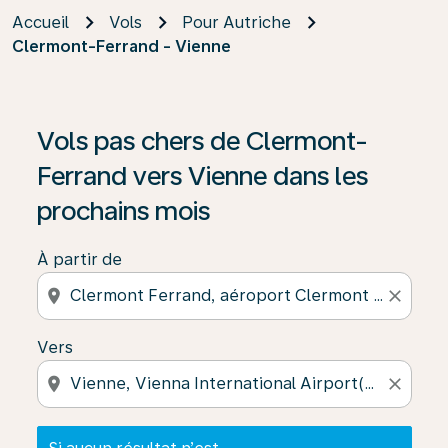
Accueil
Vols
Pour Autriche
Clermont-Ferrand - Vienne
Si aucun résultat n’est disponible, cliquez sur « Trouver
Vols pas chers de Clermont-
Ferrand vers Vienne dans les
prochains mois
À partir de
location_on
close
Vers
location_on
close