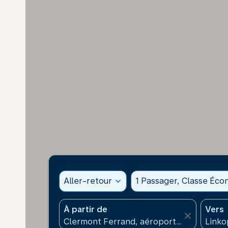
Aller-retour
expand_more
1 Passager, Classe Éc
À partir de
Vers
close