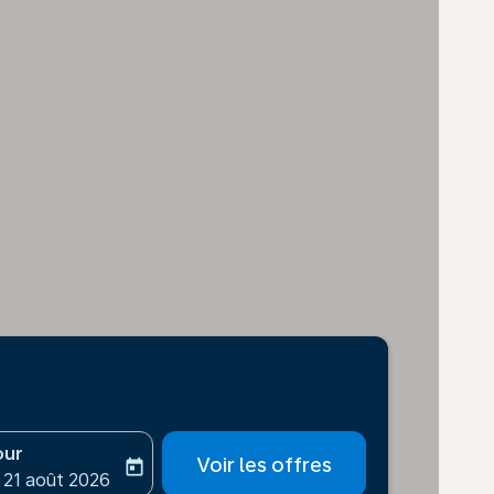
our
Voir les offres
today
-aria-label
ooking-return-date-aria-label
 21 août 2026