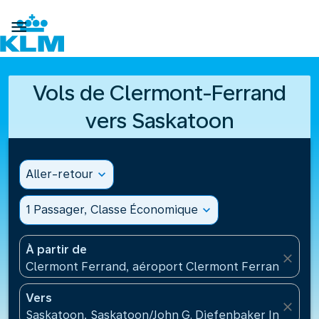

Vols de Clermont-Ferrand
vers Saskatoon
Aller-retour
expand_more
1 Passager, Classe Économique
expand_more
À partir de
close
Clermont Ferrand, aéroport Clermont Ferrand Auve
Vers
close
Saskatoon, Saskatoon/John G. Diefenbaker Internati