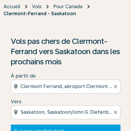
Accueil
Vols
Pour Canada
Clermont-Ferrand - Saskatoon
Si aucun résultat n’est disponible, cliquez sur « Trouver
Vols pas chers de Clermont-
Ferrand vers Saskatoon dans les
prochains mois
À partir de
location_on
close
Vers
location_on
close