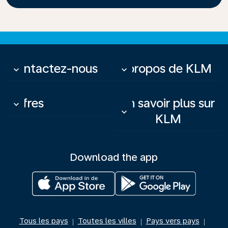
Contactez-nous
À propos de KLM
keyboard_arrow_down
keyboard_arrow_down
Offres
En savoir plus sur
keyboard_arrow_down
keyboard_arrow_down
KLM
Download the app
Tous les pays
Toutes les villes
Pays vers pays
|
|
|