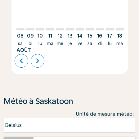
08
09
10
11
12
13
14
15
16
17
18
19
sa
di
lu
ma
me
je
ve
sa
di
lu
ma
me
AOÛT
chevron_left
chevron_right
Météo à Saskatoon
Unité de mesure météo
:
Weather unit option Celsius Selected
Celsius
keyboard_arrow_down