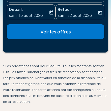
Départ
Retour
today
today
fc-booking-departure-date-aria-label
fc-booking-return-date-ari
sam. 15 août 2026
sam. 22 août 2026
Voir les offres
* Les prix affichés sont pour 1 adulte. Tous les montants sont en
EUR. Les taxes, surcharges et frais de réservation sont compris.
Les prix affichés peuvent varier en fonction de la disponibilité du
tarif. Le tarif est garanti dès que vous obtenez la référence de
votre réservation. Les tarifs affichés ont été enregistrés au cours
des dernières 48 h et peuvent ne pas être disponibles au moment
de la réservation.