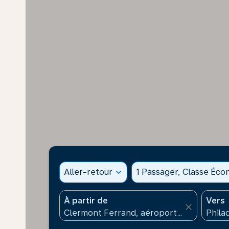
Aller-retour
expand_more
1 Passager, Classe Éc
À partir de
Vers
close