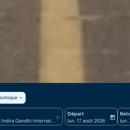
onomique
expand_more
Départ
Ret
close
today
fc-booking-departure-date
fc-b
lun. 17 août 2026
lun.