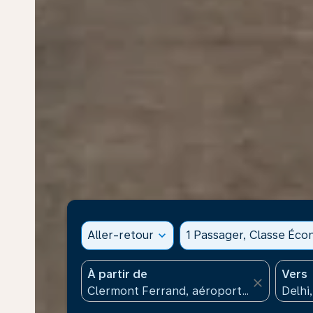
Aller-retour
expand_more
1 Passager, Classe Éc
À partir de
Vers
close