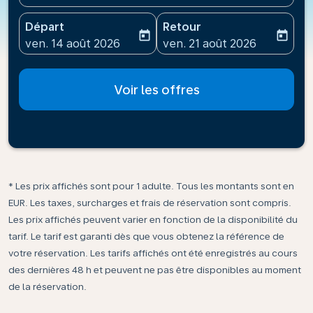
Départ
Retour
today
today
fc-booking-departure-date-aria-label
fc-booking-return-date-ari
ven. 14 août 2026
ven. 21 août 2026
Voir les offres
* Les prix affichés sont pour 1 adulte. Tous les montants sont en
EUR. Les taxes, surcharges et frais de réservation sont compris.
Les prix affichés peuvent varier en fonction de la disponibilité du
tarif. Le tarif est garanti dès que vous obtenez la référence de
votre réservation. Les tarifs affichés ont été enregistrés au cours
des dernières 48 h et peuvent ne pas être disponibles au moment
de la réservation.