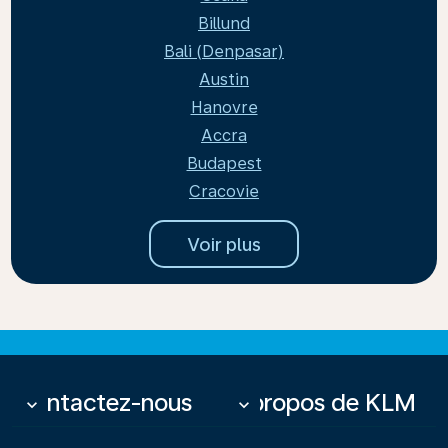
Billund
Bali (Denpasar)
Austin
Hanovre
Accra
Budapest
Cracovie
Voir plus
Contactez-nous
À propos de KLM
keyboard_arrow_down
keyboard_arrow_down