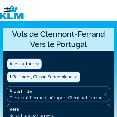

Vols de Clermont-Ferrand
Vers le Portugal
Aller-retour
expand_more
1 Passager, Classe Économique
expand_more
À partir de
close
Clermont Ferrand, aéroport Clermont Ferrand Auve
Vers
Sélectionnez l'arrivée