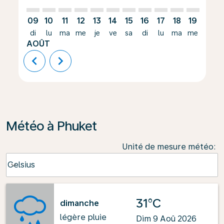
09
10
11
12
13
14
15
16
17
18
19
20
di
lu
ma
me
je
ve
sa
di
lu
ma
me
je
AOÛT
chevron_left
chevron_right
Météo à Phuket
Unité de mesure météo
:
Weather unit option Celsius Selected
Celsius
keyboard_arrow_down
31°C
dimanche
légère pluie
Dim 9 Aoû 2026