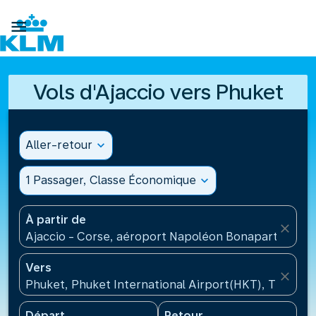

Vols d'Ajaccio vers Phuket
Aller-retour
expand_more
1 Passager, Classe Économique
expand_more
À partir de
close
Ajaccio - Corse, aéroport Napoléon Bonaparte(AJA)
Vers
close
Phuket, Phuket International Airport(HKT), Thaïlan
Départ
Retour