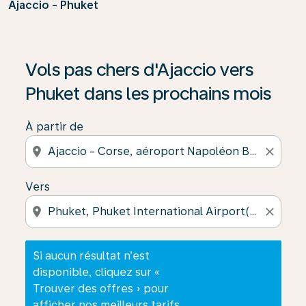
Ajaccio - Phuket
Si aucun résultat n’est disponible, cliquez sur « Trouver
Vols pas chers d'Ajaccio vers
Phuket dans les prochains mois
À partir de
location_on
close
Vers
location_on
close
Si aucun résultat n’est
disponible, cliquez sur «
Trouver des offres » pour
afficher nos meilleurs tarifs