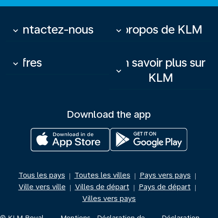
Contactez-nous
À propos de KLM
keyboard_arrow_down
keyboard_arrow_down
Offres
En savoir plus sur
keyboard_arrow_down
keyboard_arrow_down
KLM
Download the app
Tous les pays
Toutes les villes
Pays vers pays
|
|
|
Ville vers ville
Villes de départ
Pays de départ
|
|
|
Villes vers pays