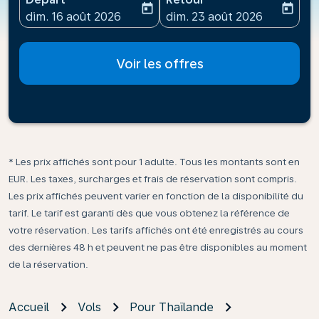
today
today
fc-booking-departure-date-aria-label
fc-booking-return-date-ari
dim. 16 août 2026
dim. 23 août 2026
Voir les offres
* Les prix affichés sont pour 1 adulte. Tous les montants sont en
EUR. Les taxes, surcharges et frais de réservation sont compris.
Les prix affichés peuvent varier en fonction de la disponibilité du
tarif. Le tarif est garanti dès que vous obtenez la référence de
votre réservation. Les tarifs affichés ont été enregistrés au cours
des dernières 48 h et peuvent ne pas être disponibles au moment
de la réservation.
Accueil
Vols
Pour Thaïlande