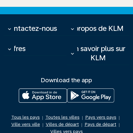
Contactez-nous
À propos de KLM
keyboard_arrow_down
keyboard_arrow_down
Offres
En savoir plus sur
keyboard_arrow_down
keyboard_arrow_down
KLM
Download the app
Tous les pays
Toutes les villes
Pays vers pays
|
|
|
Ville vers ville
Villes de départ
Pays de départ
|
|
|
Villes vers pays