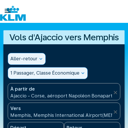

Vols d'Ajaccio vers Memphis
Aller-retour
expand_more
1 Passager, Classe Économique
expand_more
À partir de
close
Ajaccio - Corse, aéroport Napoléon Bonaparte(AJA)
Vers
close
Memphis, Memphis International Airport(MEM), Éta
Départ
Retour