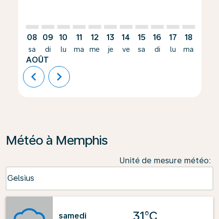
08
09
10
11
12
13
14
15
16
17
18
19
sa
di
lu
ma
me
je
ve
sa
di
lu
ma
me
AOÛT
chevron_left
chevron_right
Météo à Memphis
Unité de mesure météo
:
Weather unit option Celsius Selected
Celsius
keyboard_arrow_down
31°C
samedi