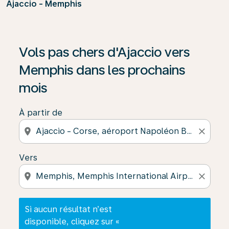
Ajaccio - Memphis
Si aucun résultat n’est disponible, cliquez sur « Trouver
Vols pas chers d'Ajaccio vers
Memphis dans les prochains
mois
À partir de
location_on
close
Vers
location_on
close
Si aucun résultat n’est
disponible, cliquez sur «