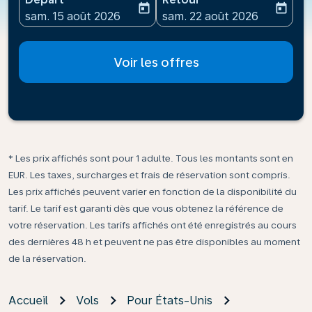
today
today
fc-booking-departure-date-aria-label
fc-booking-return-date-ari
sam. 15 août 2026
sam. 22 août 2026
Voir les offres
* Les prix affichés sont pour 1 adulte. Tous les montants sont en
EUR. Les taxes, surcharges et frais de réservation sont compris.
Les prix affichés peuvent varier en fonction de la disponibilité du
tarif. Le tarif est garanti dès que vous obtenez la référence de
votre réservation. Les tarifs affichés ont été enregistrés au cours
des dernières 48 h et peuvent ne pas être disponibles au moment
de la réservation.
Accueil
Vols
Pour États-Unis