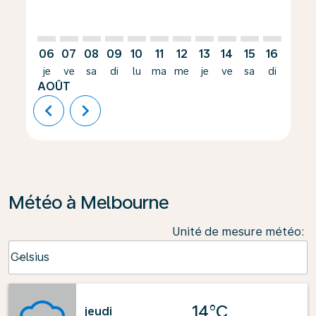
06
07
08
09
10
11
12
13
14
15
16
17
je
ve
sa
di
lu
ma
me
je
ve
sa
di
lu
AOÛT
chevron_left
chevron_right
Météo à Melbourne
Unité de mesure météo
:
Weather unit option Celsius Selected
Celsius
keyboard_arrow_down
14°C
jeudi