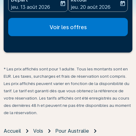
today
today
fc-booking-departure-date-aria-label
fc-booking-return-date-ari
jeu. 13 août 2026
jeu. 20 août 2026
Voir les offres
* Les prix affichés sont pour 1 adulte. Tous les montants sont en
EUR. Les taxes, surcharges et frais de réservation sont compris.
Les prix affichés peuvent varier en fonction de la disponibilité du
tarif. Le tarif est garanti dès que vous obtenez la référence de
votre réservation. Les tarifs affichés ont été enregistrés au cours
des dernières 48 h et peuvent ne pas être disponibles au moment
de la réservation.
Accueil
Vols
Pour Australie