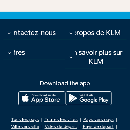
Contactez-nous
À propos de KLM
keyboard_arrow_down
keyboard_arrow_down
Offres
En savoir plus sur
keyboard_arrow_down
keyboard_arrow_down
KLM
Download the app
Tous les pays
Toutes les villes
Pays vers pays
|
|
|
Ville vers ville
Villes de départ
Pays de départ
|
|
|