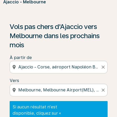
Ajaccio - Melbourne
Si aucun résultat n’est disponible, cliquez sur « Trouver
Vols pas chers d'Ajaccio vers
Melbourne dans les prochains
mois
À partir de
location_on
close
Vers
location_on
close
Si aucun résultat n’est
disponible, cliquez sur «