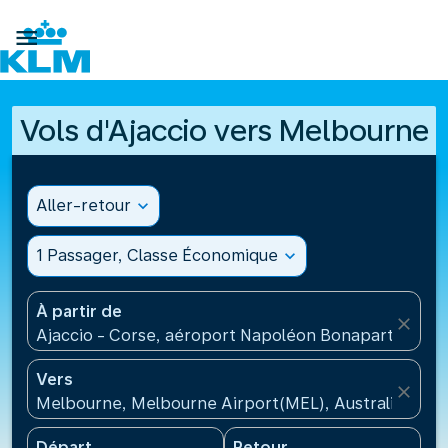

Vols d'Ajaccio vers Melbourne
Aller-retour
expand_more
1 Passager, Classe Économique
expand_more
À partir de
close
Ajaccio - Corse, aéroport Napoléon Bonaparte(AJA)
Vers
close
Melbourne, Melbourne Airport(MEL), Australie
Départ
Retour