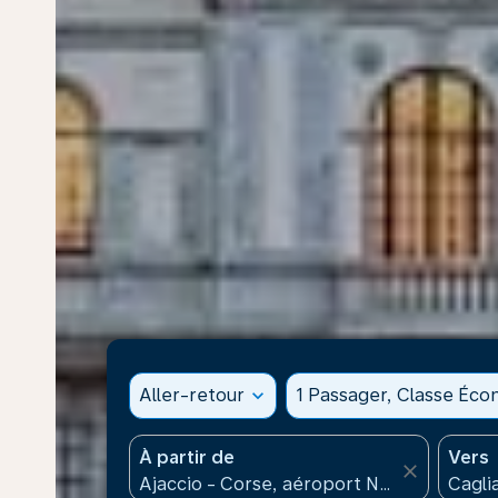
Aller-retour
expand_more
1 Passager, Classe Éc
À partir de
Vers
close