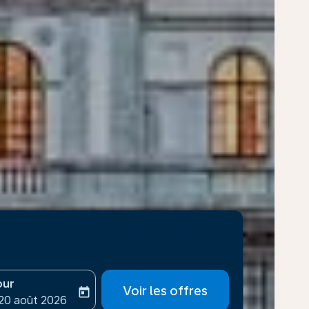
our
Voir les offres
today
-aria-label
ooking-return-date-aria-label
 20 août 2026