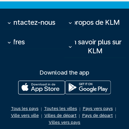
Contactez-nous
À propos de KLM
keyboard_arrow_down
keyboard_arrow_down
Offres
En savoir plus sur
keyboard_arrow_down
keyboard_arrow_down
KLM
Download the app
Tous les pays
Toutes les villes
Pays vers pays
|
|
|
Ville vers ville
Villes de départ
Pays de départ
|
|
|
Villes vers pays