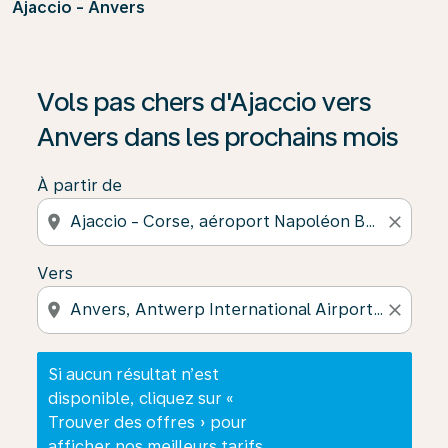
Ajaccio - Anvers
Si aucun résultat n’est disponible, cliquez sur « Trouver
Vols pas chers d'Ajaccio vers
Anvers dans les prochains mois
À partir de
location_on
close
Vers
location_on
close
Si aucun résultat n’est
disponible, cliquez sur «
Trouver des offres » pour
afficher nos meilleurs tarifs