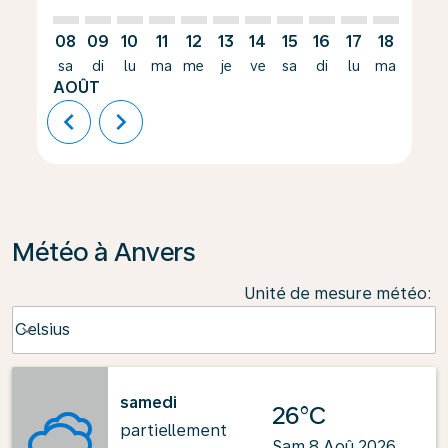
08
09
10
11
12
13
14
15
16
17
18
19
sa
di
lu
ma
me
je
ve
sa
di
lu
ma
me
AOÛT
chevron_left
chevron_right
Météo à Anvers
Unité de mesure météo
:
Weather unit option Celsius Selected
Celsius
keyboard_arrow_down
samedi
26°C
partiellement
Sam 8 Aoû 2026