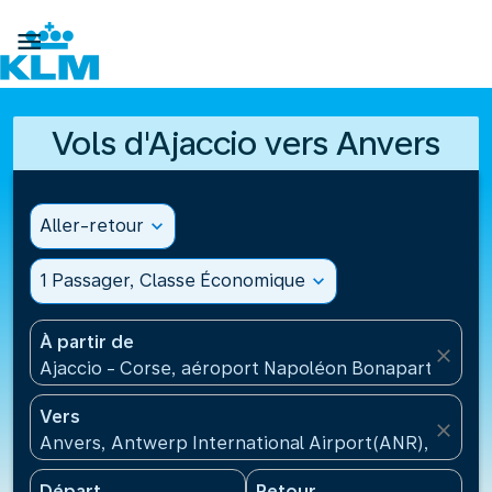

Vols d'Ajaccio vers Anvers
Aller-retour
expand_more
1 Passager, Classe Économique
expand_more
À partir de
close
Ajaccio - Corse, aéroport Napoléon Bonaparte(AJA)
Vers
close
Anvers, Antwerp International Airport(ANR), Belgiq
Départ
Retour