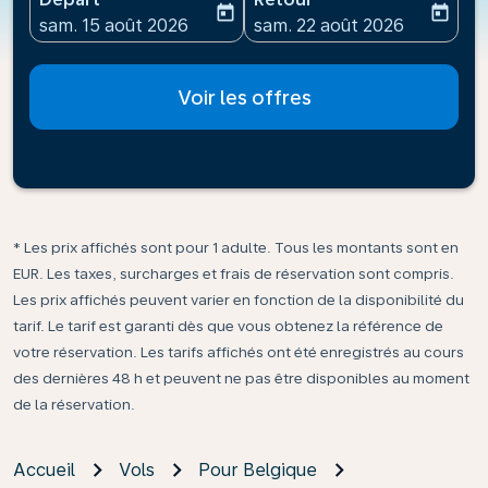
today
today
fc-booking-departure-date-aria-label
fc-booking-return-date-ari
sam. 15 août 2026
sam. 22 août 2026
Voir les offres
* Les prix affichés sont pour 1 adulte. Tous les montants sont en
EUR. Les taxes, surcharges et frais de réservation sont compris.
Les prix affichés peuvent varier en fonction de la disponibilité du
tarif. Le tarif est garanti dès que vous obtenez la référence de
votre réservation. Les tarifs affichés ont été enregistrés au cours
des dernières 48 h et peuvent ne pas être disponibles au moment
de la réservation.
Accueil
Vols
Pour Belgique