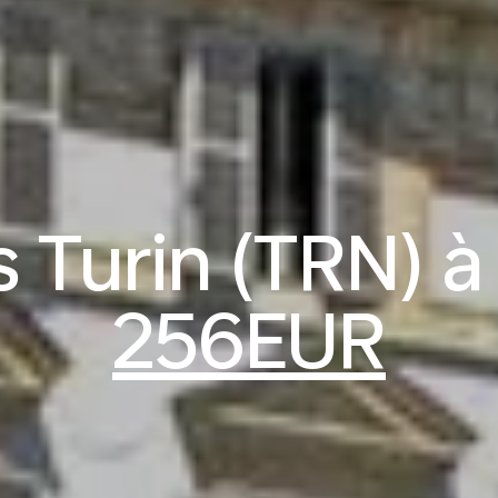
s Turin (TRN) à 
256EUR