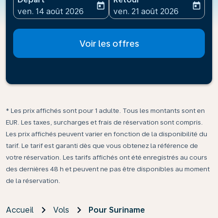
today
today
fc-booking-departure-date-aria-label
fc-booking-return-date-ari
ven. 14 août 2026
ven. 21 août 2026
Voir les offres
* Les prix affichés sont pour 1 adulte. Tous les montants sont en
EUR. Les taxes, surcharges et frais de réservation sont compris.
Les prix affichés peuvent varier en fonction de la disponibilité du
tarif. Le tarif est garanti dès que vous obtenez la référence de
votre réservation. Les tarifs affichés ont été enregistrés au cours
des dernières 48 h et peuvent ne pas être disponibles au moment
de la réservation.
Accueil
Vols
Pour Suriname