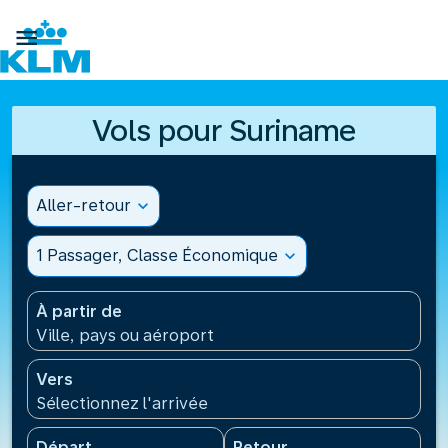

Vols pour Suriname
Aller-retour
expand_more
1 Passager, Classe Économique
expand_more
À partir de
Ville, pays ou aéroport
Vers
Sélectionnez l'arrivée
Départ
Retour