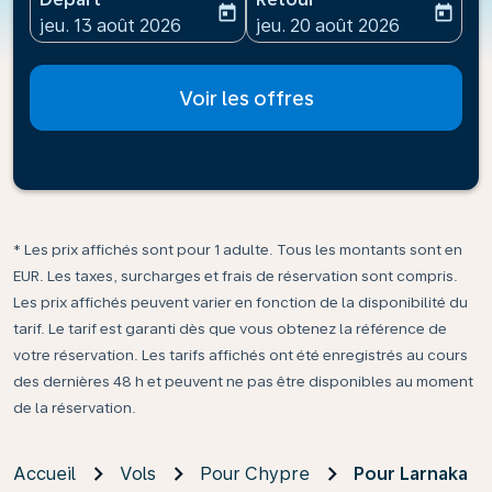
today
today
fc-booking-departure-date-aria-label
fc-booking-return-date-ari
jeu. 13 août 2026
jeu. 20 août 2026
Voir les offres
* Les prix affichés sont pour 1 adulte. Tous les montants sont en
EUR. Les taxes, surcharges et frais de réservation sont compris.
Les prix affichés peuvent varier en fonction de la disponibilité du
tarif. Le tarif est garanti dès que vous obtenez la référence de
votre réservation. Les tarifs affichés ont été enregistrés au cours
des dernières 48 h et peuvent ne pas être disponibles au moment
de la réservation.
Accueil
Vols
Pour Chypre
Pour Larnaka