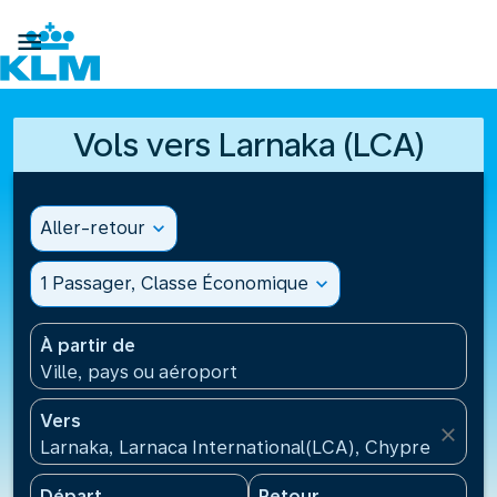

Vols vers Larnaka (LCA)
Aller-retour
expand_more
1 Passager, Classe Économique
expand_more
À partir de
Ville, pays ou aéroport
Vers
close
Larnaka, Larnaca International(LCA), Chypre
Départ
Retour