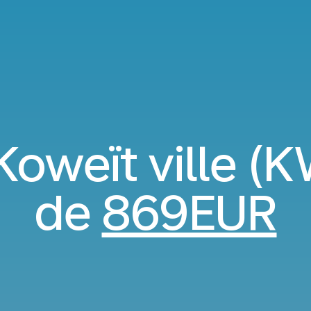
Koweït ville (KW
de
869EUR