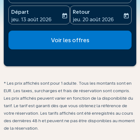
Départ
Retour
today
today
fc-booking-departure-date-aria-label
fc-booking-return-date-ari
jeu. 13 août 2026
jeu. 20 août 2026
Voir les offres
* Les prix affichés sont pour 1 adulte. Tous les montants sont en
EUR. Les taxes, surcharges et frais de réservation sont compris.
Les prix affichés peuvent varier en fonction de la disponibilité du
tarif. Le tarif est garanti dès que vous obtenez la référence de
votre réservation. Les tarifs affichés ont été enregistrés au cours
des dernières 48 h et peuvent ne pas être disponibles au moment
de la réservation.