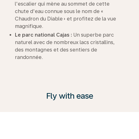
l'escalier qui mène au sommet de cette
chute d'eau connue sous le nom de «
Chaudron du Diable » et profitez de la vue
magnifique.
Le parc national Cajas :
Un superbe parc
naturel avec de nombreux lacs cristallins,
des montagnes et des sentiers de
randonnée.
Fly with ease
KLM propose une gamme de services adaptés à
chaque voyageur. De la classe Premium Comfort
confortable à la Classe Affaires. Explorez les
possibilités, consultez notre guide de voyage et