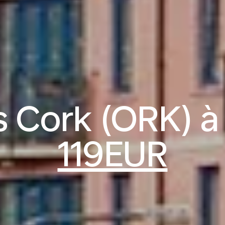
s Cork (ORK) à 
119EUR