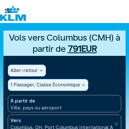

Vols vers Columbus (CMH) à
partir de
791EUR
Aller-retour
expand_more
1 Passager, Classe Économique
expand_more
À partir de
Ville, pays ou aéroport
Vers
close
Columbus, OH, Port Columbus International Airport