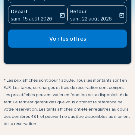
Départ
Retour
today
today
fc-booking-departure-date-aria-label
fc-booking-return-date-ari
sam. 15 août 2026
sam. 22 août 2026
Voir les offres
* Les prix affichés sont pour 1 adulte. Tous les montants sont en
EUR. Les taxes, surcharges et frais de réservation sont compris.
Les prix affichés peuvent varier en fonction de la disponibilité du
tarif. Le tarif est garanti dès que vous obtenez la référence de
votre réservation. Les tarifs affichés ont été enregistrés au cours
des dernières 48 h et peuvent ne pas être disponibles au moment
de la réservation.