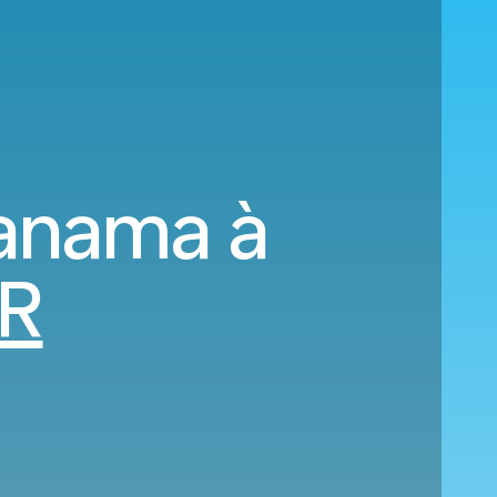
Panama à
R