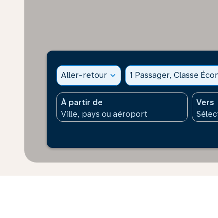
Aller-retour
expand_more
1 Passager, Classe Éc
À partir de
Vers